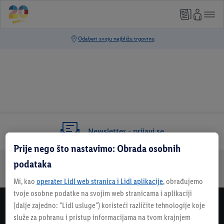
Newsletter - prijavi se
Prije nego što nastavimo: Obrada osobnih
Dodatne teme
podataka
Recepti
Tvrtka
Online katalog
Imate pitanja?
Mi, kao
operater Lidl web stranica i Lidl aplikacije
, obrađujemo
tvoje osobne podatke na svojim web stranicama i aplikaciji
(dalje zajedno: "
Lidl usluge
") koristeći različite tehnologije koje
Lidl Newsletter
služe za pohranu i pristup informacijama na tvom krajnjem
Prijavi se na naš newsletter i ne propusti odlične ponude i