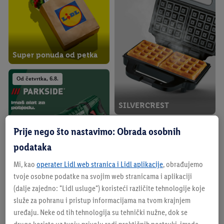
Super ponuda od petka
Od četvrtka, 6.8.
SILVERCREST
Prije nego što nastavimo: Obrada osobnih
Od četvrtka, 6.8.
Prikaži više
podataka
Mi, kao
operater Lidl web stranica i Lidl aplikacije
, obrađujemo
Pogledaj našu aktualnu ponudu
tvoje osobne podatke na svojim web stranicama i aplikaciji
(dalje zajedno: "
Lidl usluge
") koristeći različite tehnologije koje
služe za pohranu i pristup informacijama na tvom krajnjem
Potraži svoju najbližu trgovinu
PARKSIDE
uređaju. Neke od tih tehnologija su tehnički nužne, dok se