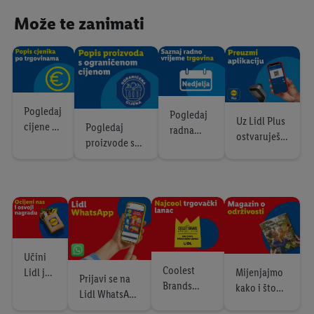
Može te zanimati
LUPILU
Od ponedjeljka 3.8.
SILVERCREST
Pogledaj
Pogledaj
Uz Lidl Plus
cijene po
Pogledaj
radna
ostvaruješ
trgovina
proizvode s
Od ponedjeljka, 3.8.
vremena
dodatne
ma
ograničenom
trgovina
uštede
cijenom
Uživaj u okusima
Azije
XXL
Učini
Coolest
Mijenjajmo
Lidl još
Prijavi se na
Brands
kako i što
boljim
Od ponedjeljka, 3.8.
Lidl WhatsApp
Awards
jedemo
kanal