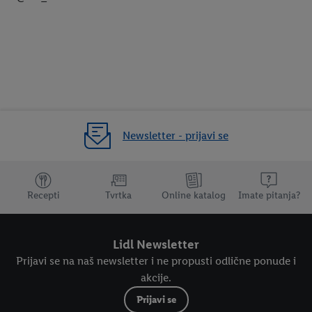
Newsletter - prijavi se
Dodatne teme
Recepti
Tvrtka
Online katalog
Imate pitanja?
Lidl Newsletter
Prijavi se na naš newsletter i ne propusti odlične ponude i
akcije.
Prijavi se