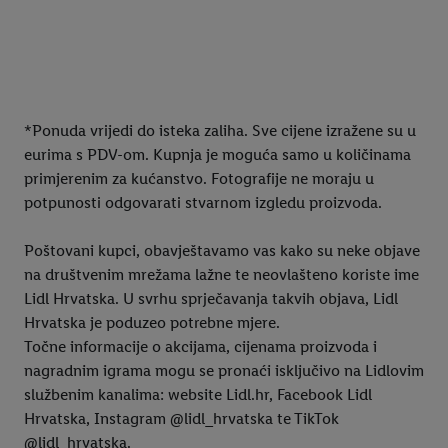
2025
Super ponuda od
ponedjeljka
*Ponuda vrijedi do isteka zaliha. Sve cijene izražene su u
eurima s PDV-om. Kupnja je moguća samo u količinama
primjerenim za kućanstvo. Fotografije ne moraju u
potpunosti odgovarati stvarnom izgledu proizvoda.
Poštovani kupci, obavještavamo vas kako su neke objave
na društvenim mrežama lažne te neovlašteno koriste ime
Lidl Hrvatska. U svrhu sprječavanja takvih objava, Lidl
Hrvatska je poduzeo potrebne mjere.
Točne informacije o akcijama, cijenama proizvoda i
nagradnim igrama mogu se pronaći isključivo na Lidlovim
službenim kanalima: website Lidl.hr, Facebook Lidl
Hrvatska, Instagram @lidl_hrvatska te TikTok
@lidl_hrvatska.