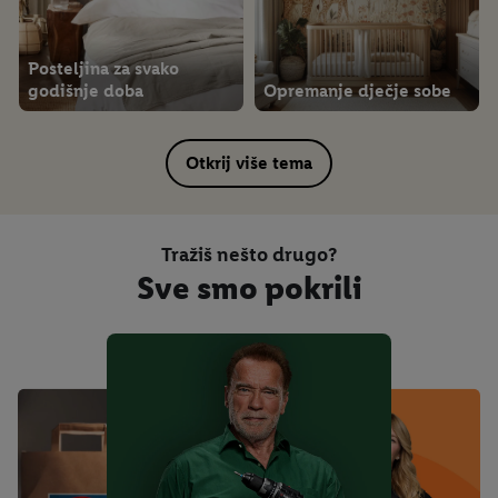
Posteljina za svako
godišnje doba
Opremanje dječje sobe
Otkrij više tema
Tražiš nešto drugo?
Sve smo pokrili