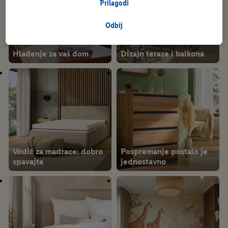
svrhe.
Prilagodi
Pod opcijom "Prilagodi" možeš omogućiti pojedinačne svrhe
obrade i pronaći dodatne informacije o obradi podataka.
Odbij
Klikom na "Odbij" dopuštaš samo korištenje nužnih tehnologija.
Klikom na "Prihvati" pristaješ na sve obrade za sve prethodno
Hlađenje za vaš dom
Dizajn terase i balkona
navedene svrhe. Više informacija, uključujući trajanje pohrane
podataka i tvoje pravo na povlačenje privole u bilo kojem
trenutku s budućim učinkom, možeš pronaći u našim
pravilima
o privatnosti
.
Impressum možeš pronaći ovdje.
Vodič za madrace: dobro
Pospremanje postalo je
spavajte
jednostavno