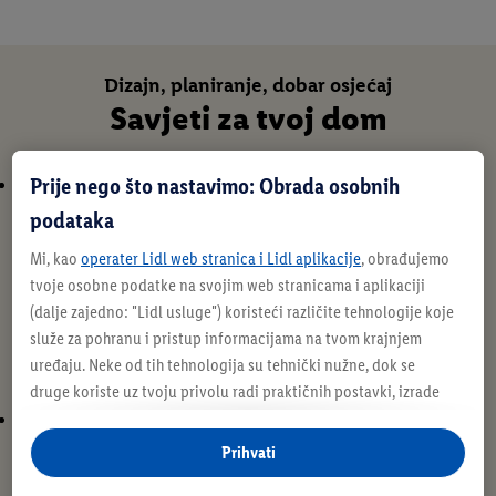
Dizajn, planiranje, dobar osjećaj
Savjeti za tvoj dom
Prije nego što nastavimo: Obrada osobnih
podataka
Mi, kao
operater Lidl web stranica i Lidl aplikacije
, obrađujemo
tvoje osobne podatke na svojim web stranicama i aplikaciji
(dalje zajedno: "
Lidl usluge
") koristeći različite tehnologije koje
služe za pohranu i pristup informacijama na tvom krajnjem
Vodič za zaštitu od
uređaju. Neke od tih tehnologija su tehnički nužne, dok se
kukaca
Udobno se smjestite vani!
druge koriste uz tvoju privolu radi praktičnih postavki, izrade
statistika ili za personalizirano oglašavanje unutar i izvan Lidl
usluga. Ako si sudionik Lidl Plus programa, podaci o tvom
Prihvati
ponašanju pri kupnji u trgovinama također će se obrađivati u te