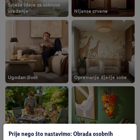
Svježe ideje za uskrsno
uređenje
Nijanse crvene
Ugodan život
Opremanje dječje sobe
Prije nego što nastavimo: Obrada osobnih