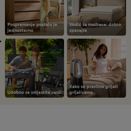
o privatnosti
.
Impressum možeš pronaći ovdje.
Pospremanje postalo je
Vodič za madrace: dobro
jednostavno
spavajte
Kako se pravilno grijati
Udobno se smjestite vani!
grijalicama