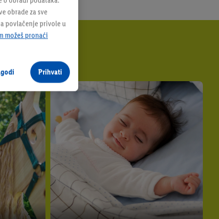
e o obradi podataka.
sve obrade za sve
na povlačenje privole u
m možeš pronaći
agodi
Prihvati