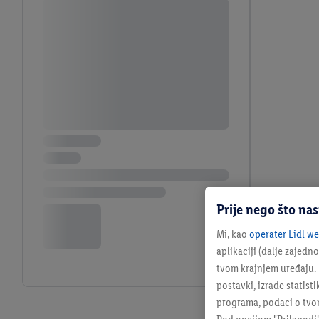
Prije nego što na
Mi, kao
operater Lidl web
aplikaciji (dalje zajedno
tvom krajnjem uređaju. N
postavki, izrade statisti
programa, podaci o tvom