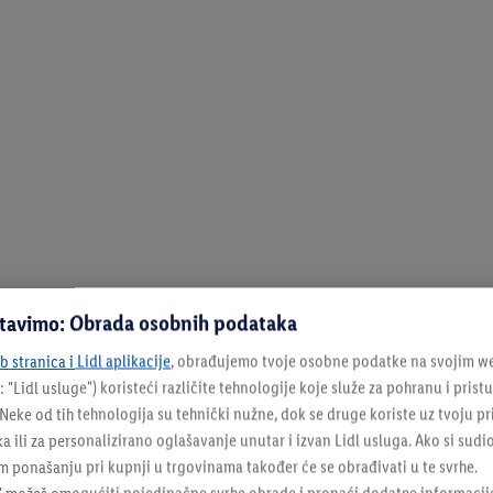
stavimo: Obrada osobnih podataka
 stranica i Lidl aplikacije
, obrađujemo tvoje osobne podatke na svojim we
: "
Lidl usluge
") koristeći različite tehnologije koje služe za pohranu i pris
eke od tih tehnologija su tehnički nužne, dok se druge koriste uz tvoju pr
ka ili za personalizirano oglašavanje unutar i izvan Lidl usluga. Ako si sudi
 ponašanju pri kupnji u trgovinama također će se obrađivati u te svrhe.
9 / 9