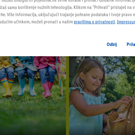
" možeš omogućiti pojedinačne svrhe obrade i pronaći dodatne informacij
taš samo korištenje nužnih tehnologija. Klikom na "Prihvati" pristaješ na 
e. Više informacija, uključujući trajanje pohrane podataka i tvoje pravo 
budućim učinkom, možeš pronaći u našim
pravilima o privatnosti
.
Impressu
Savjeti i trikovi za svakodnevicu s
bebom i djetetom
Odbij
Pril