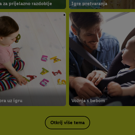
 za prijelazno razdoblje
Igre pretvaranja
ra uz igru
Vožnja s bebom
Otkrij više tema