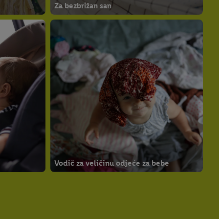
Za bezbrižan san
Vodič za veličinu odjeće za bebe