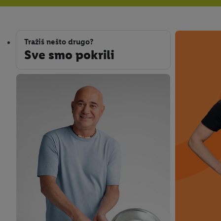
Sve smo pokrili
Tražiš nešto drugo?
Sve smo pokrili