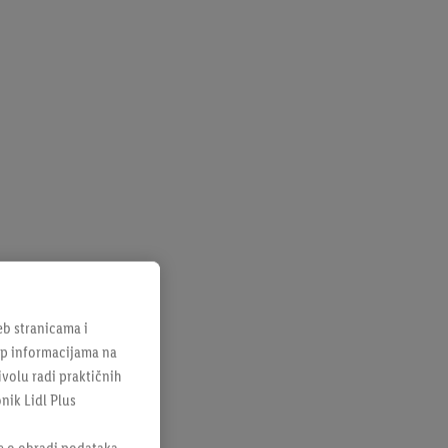
b stranicama i
tup informacijama na
ivolu radi praktičnih
onik Lidl Plus