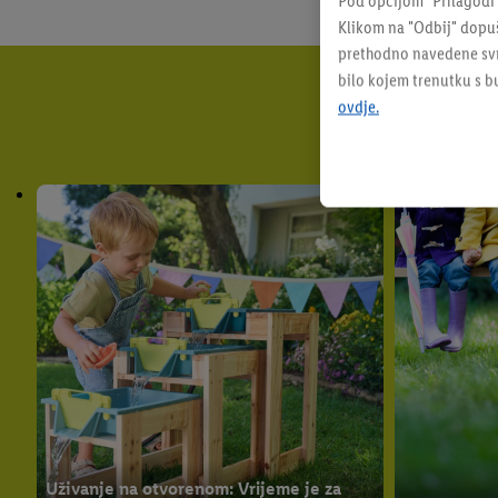
Pod opcijom "Prilagodi
Klikom na "Odbij" dopuš
prethodno navedene svrh
bilo kojem trenutku s 
ovdje.
Uživanje na otvorenom: Vrijeme je za