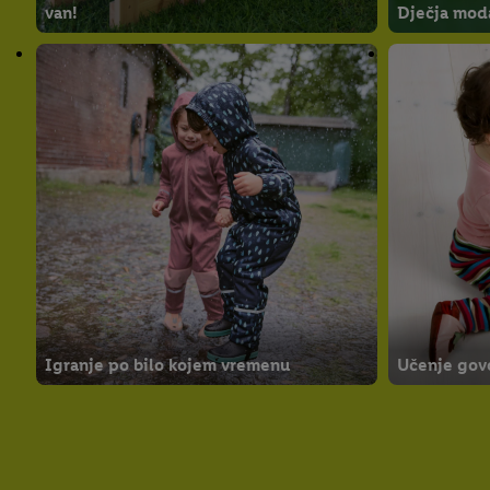
van!
Dječja moda
Igranje po bilo kojem vremenu
Učenje govo