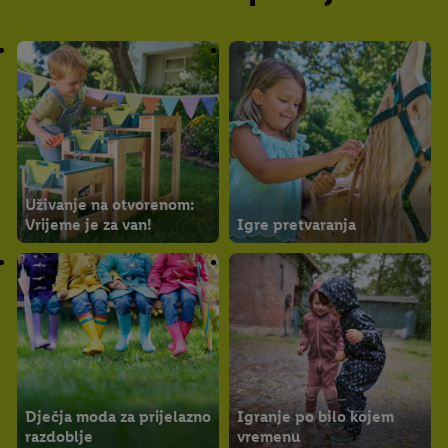
Uživanje na otvorenom:
Vrijeme je za van!
Igre pretvaranja
Dječja moda za prijelazno
Igranje po bilo kojem
razdoblje
vremenu