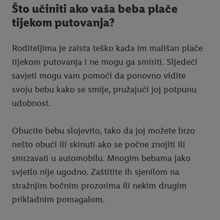
Što učiniti ako vaša beba plače
tijekom putovanja?
Roditeljima je zaista teško kada im mališan plače
tijekom putovanja i ne mogu ga smiriti. Sljedeći
savjeti mogu vam pomoći da ponovno vidite
svoju bebu kako se smije, pružajući joj potpunu
udobnost.
Obucite bebu slojevito, tako da joj možete brzo
nešto obući ili skinuti ako se počne znojiti ili
smrzavati u automobilu. Mnogim bebama jako
svjetlo nije ugodno. Zaštitite ih sjenilom na
stražnjim bočnim prozorima ili nekim drugim
prikladnim pomagalom.