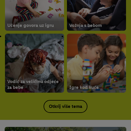
Učenje govora uz igru
Vožnja s bebom
Vodič za veličinu odjeće
za bebe
Igre kod kuće
Otkrij više tema