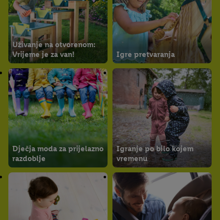
Uživanje na otvorenom:
Vrijeme je za van!
Igre pretvaranja
Dječja moda za prijelazno
Igranje po bilo kojem
razdoblje
vremenu