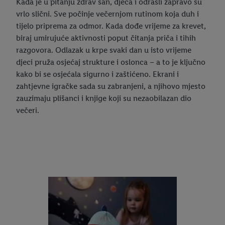
Kada je u pitanju zdrav san, djeca i odrasli zapravo su
vrlo slični. Sve počinje večernjom rutinom koja duh i
tijelo priprema za odmor. Kada dođe vrijeme za krevet,
biraj umirujuće aktivnosti poput čitanja priča i tihih
razgovora. Odlazak u krpe svaki dan u isto vrijeme
djeci pruža osjećaj strukture i oslonca – a to je ključno
kako bi se osjećala sigurno i zaštićeno. Ekrani i
zahtjevne igračke sada su zabranjeni, a njihovo mjesto
zauzimaju plišanci i knjige koji su nezaobilazan dio
večeri.