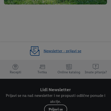
Newsletter - prijavi se
Dodatne teme
Recepti
Tvrtka
Online katalog
Imate pitanja?
Lidl Newsletter
Prijavi se na naš newsletter i ne propusti odlične ponude i
akcije.
Prijavi se