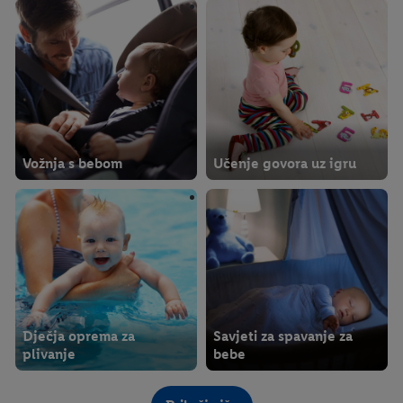
Vožnja s bebom
Učenje govora uz igru
Dječja oprema za
Savjeti za spavanje za
plivanje
bebe