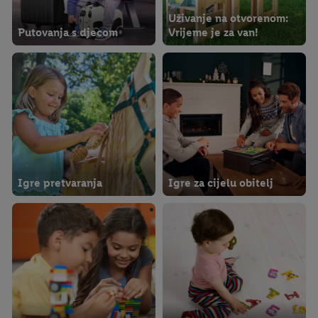
Uživanje na otvorenom:
Putovanja s djecom
Vrijeme je za van!
Igre pretvaranja
Igre za cijelu obitelj