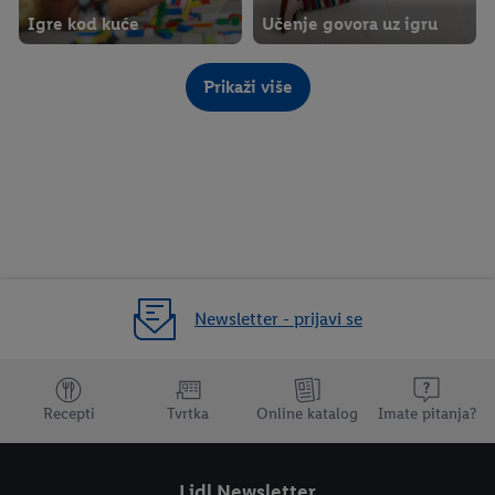
Igre kod kuće
Učenje govora uz igru
Prikaži više
Uradi sam: Božićni
pokloni
Newsletter - prijavi se
Dodatne teme
Recepti
Tvrtka
Online katalog
Imate pitanja?
Lidl Newsletter