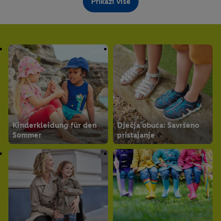
Prikaži više
Vodič za veličinu odjeće
za bebe
Kinderkleidung für den
Dječja obuća: Savršeno
Sommer
pristajanje