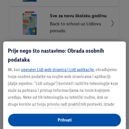
Sve za novu školsku godinu
Back to school uz Lidlovu
ponudu
Spremni za kuharsku
Prije nego što nastavimo: Obrada osobnih
misiju?
podataka
Knjižica recepata Psići u
Mi, kao
operater Lidl web stranica i Lidl aplikacije
, obrađujemo
ophodnji
tvoje osobne podatke na svojim web stranicama i aplikaciji
(dalje zajedno: "
Lidl usluge
") koristeći različite tehnologije koje
služe za pohranu i pristup informacijama na tvom krajnjem
uređaju. Neke od tih tehnologija su tehnički nužne, dok se
druge koriste uz tvoju privolu radi praktičnih postavki, izrade
statistika ili za personalizirano oglašavanje unutar i izvan Lidl
usluga. Ako si sudionik Lidl Plus programa, podaci o tvom
Prihvati
ponašanju pri kupnji u trgovinama također će se obrađivati u te