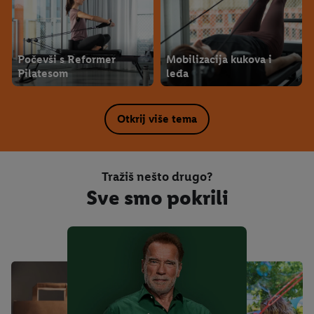
Počevši s Reformer
Mobilizacija kukova i
Pilatesom
leđa
Otkrij više tema
Tražiš nešto drugo?
Sve smo pokrili