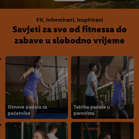
Fit, informirani, inspirirani
Savjeti za sve od fitnessa do
zabave u slobodno vrijeme
Osnove padela za
Taktika padela u
početnike
parovima