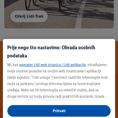
Otkrij Lidl-Trek
Prije nego što nastavimo: Obrada osobnih
Želiš saznati više?
podataka
Mi, kao
operater Lidl web stranica i Lidl aplikacije
, obrađujemo
tvoje osobne podatke na svojim web stranicama i aplikaciji
(dalje zajedno: "
Lidl usluge
") koristeći različite tehnologije koje
služe za pohranu i pristup informacijama na tvom krajnjem
uređaju. Neke od tih tehnologija su tehnički nužne, dok se
druge koriste uz tvoju privolu radi praktičnih postavki, izrade
statistika ili za personalizirano oglašavanje unutar i izvan Lidl
usluga. Ako si sudionik Lidl Plus programa, podaci o tvom
Prihvati
ponašanju pri kupnji u trgovinama također će se obrađivati u te