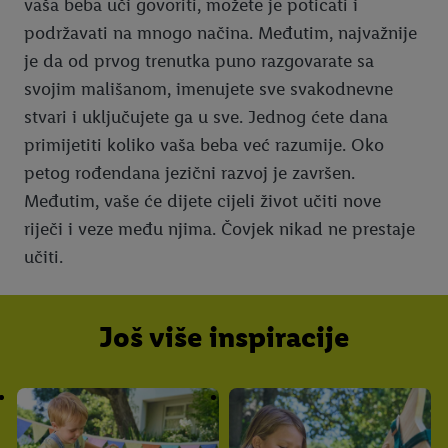
vaša beba uči govoriti, možete je poticati i
podržavati na mnogo načina. Međutim, najvažnije
je da od prvog trenutka puno razgovarate sa
svojim mališanom, imenujete sve svakodnevne
stvari i uključujete ga u sve. Jednog ćete dana
primijetiti koliko vaša beba već razumije. Oko
petog rođendana jezični razvoj je završen.
Međutim, vaše će dijete cijeli život učiti nove
riječi i veze među njima. Čovjek nikad ne prestaje
učiti.
Još više inspiracije