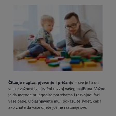
navedene svrhe. Više informacija, uključujući trajanje pohrane
podataka i tvoje pravo na povlačenje privole u bilo kojem
trenutku s budućim učinkom, možeš pronaći u našim
pravilima
o privatnosti
.
Impressum možeš pronaći ovdje.
Čitanje naglas, pjevanje i pričanje
– sve je to od
velike važnosti za jezični razvoj vašeg mališana. Važno
je da metode prilagodite potrebama i razvojnoj fazi
vaše bebe. Objašnjavajte mu i pokazujte svijet, čak i
ako znate da vaše dijete još ne razumije sve.