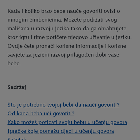
Kada i koliko brzo bebe nauče govoriti ovisi o
mnogim čimbenicima. Možete podržati svog
mališana u razvoju jezika tako da ga ohrabrujete
kroz igru i time potičete njegovo uživanje u jeziku.
Ovdje ćete pronaći korisne informacije i korisne
savjete za jezični razvoj prilagođen dobi vaše
bebe.
Sadržaj
Što je potrebno tvojoj bebi da nauči govoriti?
Od kada beba uči govoriti?
Kako možeš poticati svoju bebu u učenju govora
Igračke koje pomažu djeci u učenju govora
Sažetak