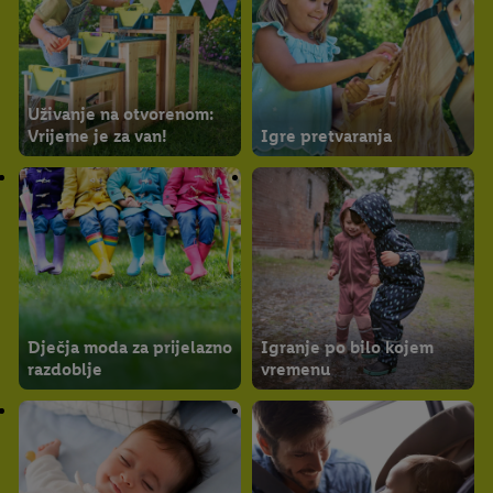
Uživanje na otvorenom:
Vrijeme je za van!
Igre pretvaranja
Dječja moda za prijelazno
Igranje po bilo kojem
razdoblje
vremenu