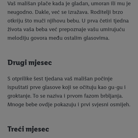
Vaš mališan plače kada je gladan, umoran ili mu je
neugodno. Dakle, već se izražava. Roditelji brzo
otkriju što muči njihovu bebu. U prva četiri tjedna
života vaša beba već prepoznaje vašu umirujuću
melodiju govora među ostalim glasovima.
Drugi mjesec
S otprilike šest tjedana vaš mališan počinje
ispuštati prve glasove koji se očituju kao gu-gu i
groktanje. To se naziva i prvom fazom brbljanja.
Mnoge bebe ovdje pokazuju i prvi svjesni osmijeh.
Treći mjesec