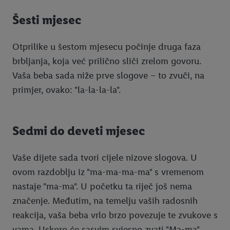
Šesti mjesec
Otprilike u šestom mjesecu počinje druga faza
brbljanja, koja već prilično sliči zrelom govoru.
Vaša beba sada niže prve slogove – to zvuči, na
primjer, ovako: "la-la-la-la".
Sedmi do deveti mjesec
Vaše dijete sada tvori cijele nizove slogova. U
ovom razdoblju iz "ma-ma-ma-ma" s vremenom
nastaje "ma-ma". U početku ta riječ još nema
značenje. Međutim, na temelju vaših radosnih
reakcija, vaša beba vrlo brzo povezuje te zvukove s
vama. Uskoro će sasvim svjesno zvati "Ma-ma"