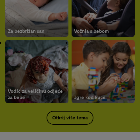
Za bezbrižan san
Vožnja s bebom
Vodič za veličinu odjeće
za bebe
Igre kod kuće
Otkrij više tema