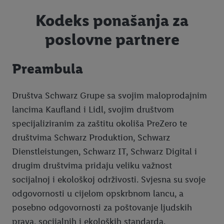
Pravne informacije
Kodeks ponašanja za
Zaštita osobnih podataka
poslovne partnere
Compliance
Odredbe o zaštiti osobnih podataka na našim društvenim
mrežama
Kodeks ponašanja za poslovne partnere
Preambula
Informacije o obradi podataka u trgovini, poslovnih partnera,
Način podnošenja prigovora
putem Službe za kupce
Društva Schwarz Grupe sa svojim maloprodajnim
Obavijesti za kupce
Informacije o obradi podataka putem sustava Digitalno zrcalo
lancima Kaufland i Lidl, svojim društvom
Lidlova poklon kartica
Tablica veličina
specijaliziranim za zaštitu okoliša PreZero te
Pregled kolačića
društvima Schwarz Produktion, Schwarz
Karijere
Obavijest o izdavanju R1 računa
Opći uvjeti poslovanja za Lidl poklon karticu
Dienstleistungen, Schwarz IT, Schwarz Digital i
Održivost u Lidlu
Reklamacije proizvoda
Provjera stanja poklon kartice
drugim društvima pridaju veliku važnost
Hranjive vrijednosti pekarskih proizvoda
socijalnoj i ekološkoj održivosti. Svjesna su svoje
odgovornosti u cijelom opskrbnom lancu, a
posebno odgovornosti za poštovanje ljudskih
prava, socijalnih i ekoloških standarda.