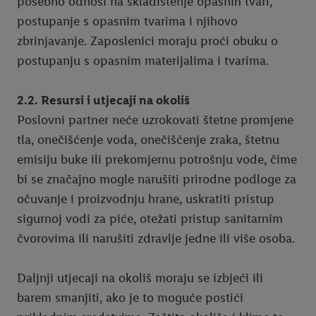
posebno odnosi na skladištenje opasnih tvari,
postupanje s opasnim tvarima i njihovo
zbrinjavanje. Zaposlenici moraju proći obuku o
postupanju s opasnim materijalima i tvarima.
2.2. Resursi i utjecaji na okoliš
Poslovni partner neće uzrokovati štetne promjene
tla, onečišćenje voda, onečišćenje zraka, štetnu
emisiju buke ili prekomjernu potrošnju vode, čime
bi se značajno mogle narušiti prirodne podloge za
očuvanje i proizvodnju hrane, uskratiti pristup
sigurnoj vodi za piće, otežati pristup sanitarnim
čvorovima ili narušiti zdravlje jedne ili više osoba.
Daljnji utjecaji na okoliš moraju se izbjeći ili
barem smanjiti, ako je to moguće postići