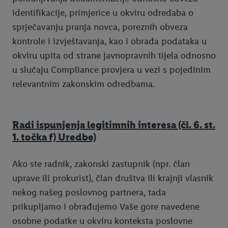
identifikacije, primjerice u okviru odredaba o
sprječavanju pranja novca, poreznih obveza
kontrole i izvještavanja, kao i obrada podataka u
okviru upita od strane javnopravnih tijela odnosno
u slučaju Compliance provjera u vezi s pojedinim
relevantnim zakonskim odredbama.
Radi ispunjenja legitimnih interesa (čl. 6. st.
1. točka f) Uredbe)
Ako ste radnik, zakonski zastupnik (npr. član
uprave ili prokurist), član društva ili krajnji vlasnik
nekog našeg poslovnog partnera, tada
prikupljamo i obrađujemo Vaše gore navedene
osobne podatke u okviru konteksta poslovne