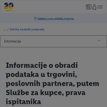
/
Zaštita osobnih podataka
Informacije
Impressum
Pravne informacije
Informacije o obradi
Zaštita osobnih podataka
podataka u trgovini,
Odredbe o zaštiti osobnih podataka na našim društvenim
poslovnih partnera, putem
mrežama
Službe za kupce, prava
Informacije o obradi podataka u trgovini, poslovnih partnera,
putem Službe za kupce
ispitanika
Informacije o obradi podataka putem sustava Digitalno zrcalo