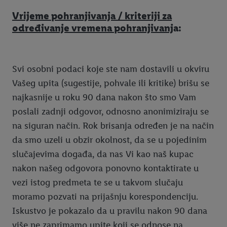
Vrijeme pohranjivanja / kriteriji za
određivanje vremena pohranjivanj
a:
Svi osobni podaci koje ste nam dostavili u okviru
Vašeg upita (sugestije, pohvale ili kritike) brišu se
najkasnije u roku 90 dana nakon što smo Vam
poslali zadnji odgovor, odnosno anonimiziraju se
na siguran način. Rok brisanja određen je na način
da smo uzeli u obzir okolnost, da se u pojedinim
slučajevima događa, da nas Vi kao naš kupac
nakon našeg odgovora ponovno kontaktirate u
vezi istog predmeta te se u takvom slučaju
moramo pozvati na prijašnju korespondenciju.
Iskustvo je pokazalo da u pravilu nakon 90 dana
više ne zaprimamo upite koji se odnose na