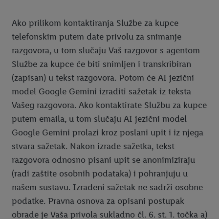
Ako prilikom kontaktiranja Službe za kupce
telefonskim putem date privolu za snimanje
razgovora, u tom slučaju Vaš razgovor s agentom
Službe za kupce će biti snimljen i transkribiran
(zapisan) u tekst razgovora. Potom će AI jezični
model Google Gemini izraditi sažetak iz teksta
Vašeg razgovora. Ako kontaktirate Službu za kupce
putem emaila, u tom slučaju AI jezični model
Google Gemini prolazi kroz poslani upit i iz njega
stvara sažetak. Nakon izrade sažetka, tekst
razgovora odnosno pisani upit se anonimiziraju
(radi zaštite osobnih podataka) i pohranjuju u
našem sustavu. Izrađeni sažetak ne sadrži osobne
podatke. Pravna osnova za opisani postupak
obrade je Vaša privola sukladno čl. 6. st. 1. točka a)