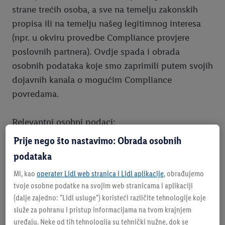
strane trećih osoba, a sve na temelju zakonskih
propisa ili na temelju našeg legitimnog interesa
(npr. u okviru provedbe Compliance provjere
poslovnih partnera). Ovdje spada i obrada
osobnih podataka koje smo zaprimili putem svojih
dojavnih kanala o mogućim Compliance
povredama.
Relevantni osobni podaci:
Opći osobni podaci (npr. ime, prezime, adresa i
Prije nego što nastavimo: Obrada osobnih
drugi kontakt podaci, datum i mjesto rođenja,
podataka
državljanstvo), podaci za legitimaciju i
Mi, kao
operater Lidl web stranica i Lidl aplikacije
, obrađujemo
autentifikaciju (npr. izvaci iz sudskog registra,
tvoje osobne podatke na svojim web stranicama i aplikaciji
podaci o osobnim ispravama, uzorak potpisa),
(dalje zajedno: "
Lidl usluge
") koristeći različite tehnologije koje
podaci o društvu, poziciji, odjelu, nadređenome,
služe za pohranu i pristup informacijama na tvom krajnjem
podaci u okviru poslovnog odnosa (npr. podaci o
uređaju. Neke od tih tehnologija su tehnički nužne, dok se