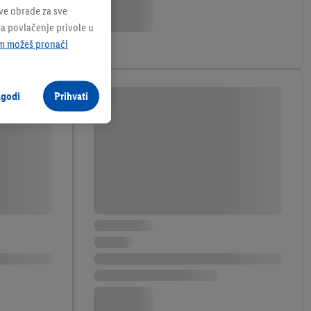
sve obrade za sve
na povlačenje privole u
m možeš pronaći
agodi
Prihvati