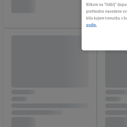
Klikom na "Odbij" dopuš
prethodno navedene svrh
bilo kojem trenutku s 
ovdje.