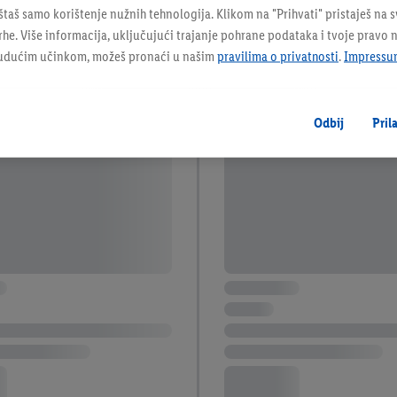
taš samo korištenje nužnih tehnologija. Klikom na "Prihvati" pristaješ na 
e. Više informacija, uključujući trajanje pohrane podataka i tvoje pravo 
budućim učinkom, možeš pronaći u našim
pravilima o privatnosti
.
Impressu
Odbij
Pril