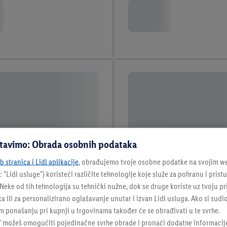
stavimo: Obrada osobnih podataka
 stranica i Lidl aplikacije
, obrađujemo tvoje osobne podatke na svojim we
: "
Lidl usluge
") koristeći različite tehnologije koje služe za pohranu i pris
eke od tih tehnologija su tehnički nužne, dok se druge koriste uz tvoju pr
ka ili za personalizirano oglašavanje unutar i izvan Lidl usluga. Ako si sudi
 ponašanju pri kupnji u trgovinama također će se obrađivati u te svrhe.
" možeš omogućiti pojedinačne svrhe obrade i pronaći dodatne informacij