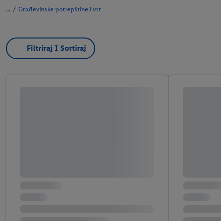
/
Građevinske potrepštine i vrt
Filtriraj I Sortiraj