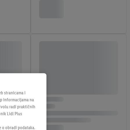
b stranicama i
tup informacijama na
ivolu radi praktičnih
onik Lidl Plus
e o obradi podataka.