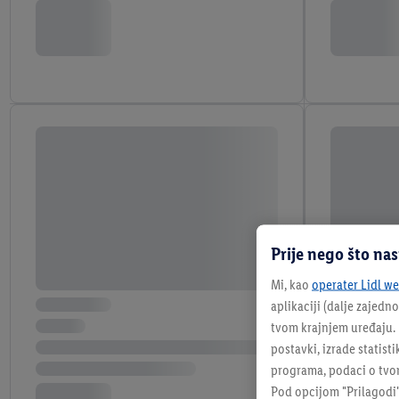
Prije nego što na
Mi, kao
operater Lidl web
aplikaciji (dalje zajedno
tvom krajnjem uređaju. N
postavki, izrade statisti
programa, podaci o tvom
Pod opcijom "Prilagodi