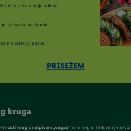
rehrani i utjecaju moje odluke
me i da svaki mali korak
ko bih osjetio/la prve
PRISEŽEM
og kruga
 ćete
žuti krug s natpisom „vegan”
na mnogim Lidlovim proizvod