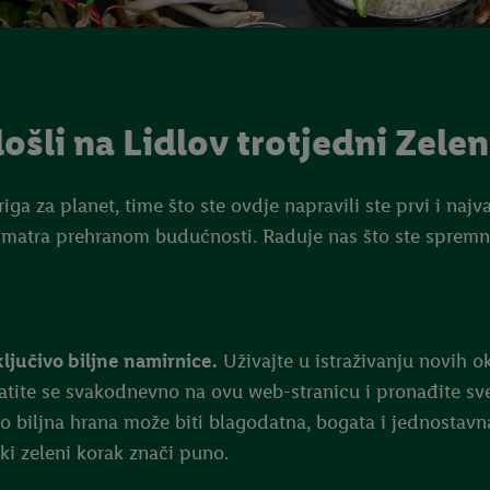
šli na Lidlov trotjedni Zelen
 briga za planet, time što ste ovdje napravili ste prvi i na
om smatra prehranom budućnosti. Raduje nas što ste spremn
sključivo biljne namirnice.
Uživajte u istraživanju novih o
atite se svakodnevno na ovu web-stranicu i pronađite s
iko biljna hrana može biti blagodatna, bogata i jednostavn
ki zeleni korak znači puno.