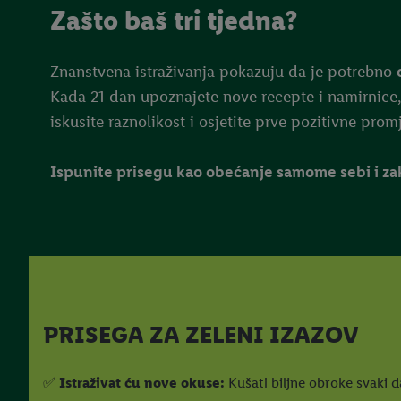
Zašto baš tri tjedna?
Znanstvena istraživanja pokazuju da je potrebno
Kada 21 dan upoznajete nove recepte i namirnice, 
iskusite raznolikost i osjetite prve pozitivne prom
Ispunite prisegu kao obećanje samome sebi i zako
PRISEGA ZA ZELENI IZAZOV
✅
Istraživat ću nove okuse:
Kušati biljne obroke svaki d