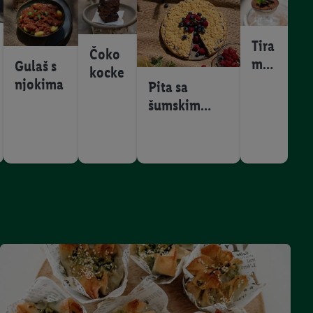
Tira
Čoko
mis
Gulaš s
kocke
u
njokima
Pita sa
šumskim
voćem