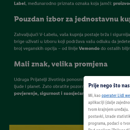
Label
, međunarodno priznata oznaka koja jamči:
proizvo
Pouzdan izbor za jednostavnu ku
Zahvaljujući V-Labelu, vaša kupnja postaje brža i sigurnij
brige uživati u izboru koji podržava vašu odluku da jedete z
broj veganskih opcija – od linije
Vemondo
do ostalih bilj
Mali znak, velika promjena
Udruga Prijatelji životinja ponosni je zastupnik V-Labela 
Prije nego što na
ljude i planet. Zato obratite pozornost na žuti krug. On j
povjerenje, sigurnost i suosjećanje.
Mi, kao
operater Lidl web
aplikaciji (dalje zajedno
tvom krajnjem uređaju. N
postavki, izrade statisti
programa, podaci o tvom