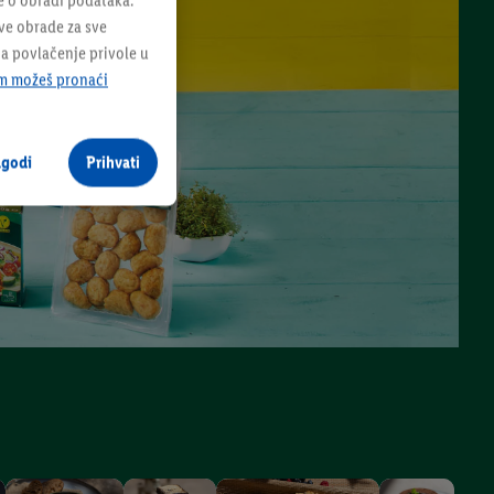
e o obradi podataka.
sve obrade za sve
na povlačenje privole u
m možeš pronaći
agodi
Prihvati