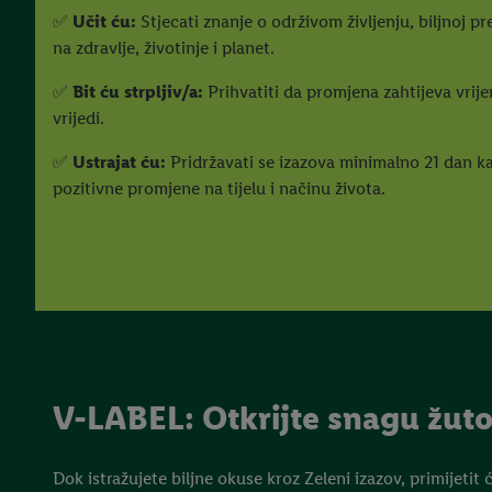
✅
Učit ću:
Stjecati znanje o održivom življenju, biljnoj p
na zdravlje, životinje i planet.
✅
Bit ću strpljiv/a:
Prihvatiti da promjena zahtijeva vrije
vrijedi.
✅
Ustrajat ću:
Pridržavati se izazova minimalno 21 dan ka
pozitivne promjene na tijelu i načinu života.
V-LABEL: Otkrijte snagu žut
Dok istražujete biljne okuse kroz Zeleni izazov, primijetit