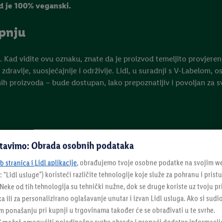
d je 100% veganski.
pnju
a. Kad vidite ovu oznaku, znate da je proizvod temeljito provjere
dravije, suosjećajnije i održivije. Lidl, u suradnji s V-Labelom, o
nih proizvoda – bude dostupan, lako prepoznatljiv i povoljan za s
u Hrvatskoj, s misijom pomoći potrošačima i tvrtkama lakše odabra
stavimo: Obrada osobnih podataka
e vaš saveznik na putu prema zdravijim i ukusnijim izborima jer k
 stranica i Lidl aplikacije
, obrađujemo tvoje osobne podatke na svojim we
: "
Lidl usluge
") koristeći različite tehnologije koje služe za pohranu i pris
eke od tih tehnologija su tehnički nužne, dok se druge koriste uz tvoju pr
ka ili za personalizirano oglašavanje unutar i izvan Lidl usluga. Ako si sudi
 ponašanju pri kupnji u trgovinama također će se obrađivati u te svrhe.