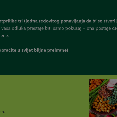
otprilike tri tjedna redovitog ponavljanja da bi se stvori
vaša odluka prestaje biti samo pokušaj – ona postaje dio
jene.
račite u svijet biljne prehrane!
an.