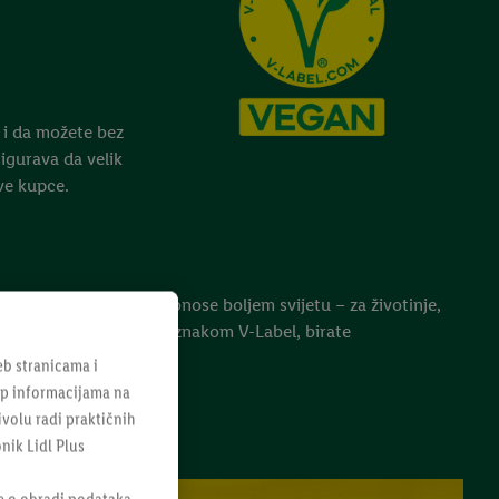
n i da možete bez
sigurava da velik
ve kupce.
ti proizvode koji pridonose boljem svijetu – za životinje,
ada birate proizvode s oznakom V-Label, birate
b stranicama i
tup informacijama na
ivolu radi praktičnih
onik Lidl Plus