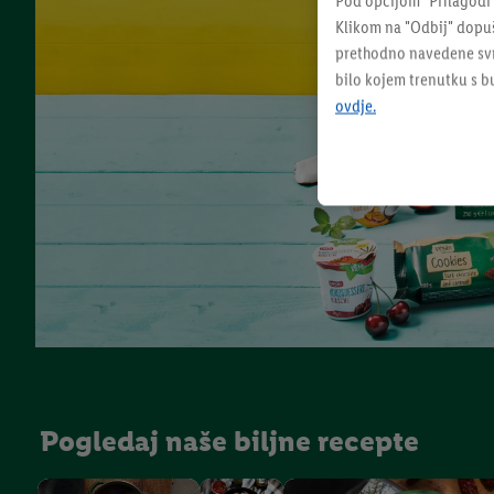
Pod opcijom "Prilagodi
Klikom na "Odbij" dopuš
prethodno navedene svrh
bilo kojem trenutku s 
ovdje.
Pogledaj naše biljne recepte