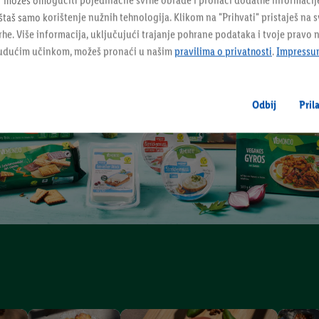
" možeš omogućiti pojedinačne svrhe obrade i pronaći dodatne informacij
taš samo korištenje nužnih tehnologija. Klikom na "Prihvati" pristaješ na 
e. Više informacija, uključujući trajanje pohrane podataka i tvoje pravo 
budućim učinkom, možeš pronaći u našim
pravilima o privatnosti
.
Impressu
Odbij
Pril