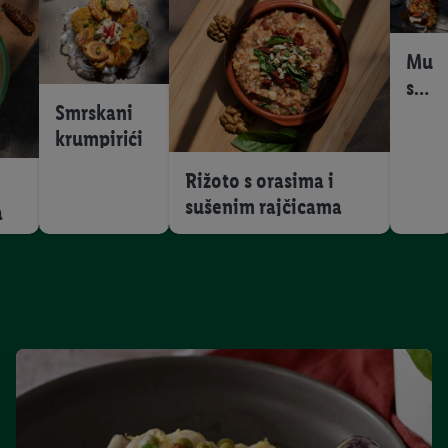
Mu
sak
Smrskani
a
krumpirići
Rižoto s orasima i
sušenim rajčicama
a