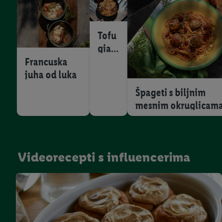
Tofu
gian
a
Francuska
juha od luka
Špageti s biljnim
mesnim okruglicam
Videorecepti s influencerima