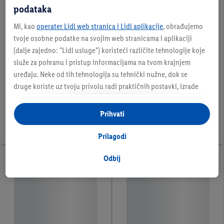
podataka
Mi, kao
operater Lidl web stranica i Lidl aplikacije
, obrađujemo
tvoje osobne podatke na svojim web stranicama i aplikaciji
(dalje zajedno: "
Lidl usluge
") koristeći različite tehnologije koje
služe za pohranu i pristup informacijama na tvom krajnjem
uređaju. Neke od tih tehnologija su tehnički nužne, dok se
druge koriste uz tvoju privolu radi praktičnih postavki, izrade
statistika ili za personalizirano oglašavanje unutar i izvan Lidl
usluga. Ako si sudionik Lidl Plus programa, podaci o tvom
Prihvati
ponašanju pri kupnji u trgovinama također će se obrađivati u te
svrhe.
Prilagodi
Pod opcijom "Prilagodi" možeš omogućiti pojedinačne svrhe
obrade i pronaći dodatne informacije o obradi podataka.
Odbij
Klikom na "Odbij" dopuštaš samo korištenje nužnih tehnologija.
Klikom na "Prihvati" pristaješ na sve obrade za sve prethodno
navedene svrhe. Više informacija, uključujući trajanje pohrane
podataka i tvoje pravo na povlačenje privole u bilo kojem
trenutku s budućim učinkom, možeš pronaći u našim
pravilima