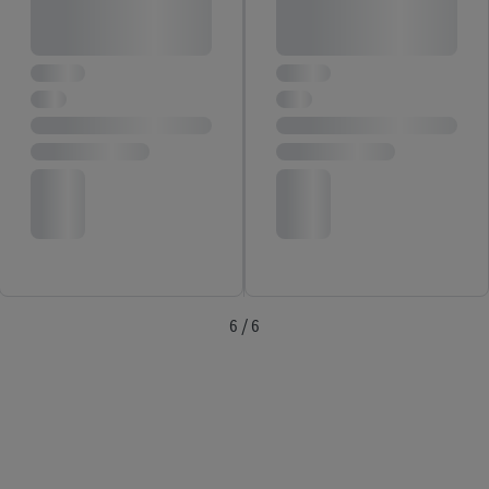
o privatnosti
.
Impressum možeš pronaći ovdje.
6 / 6