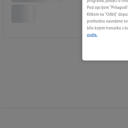
programa, podaci o tvom
Pod opcijom "Prilagodi
Klikom na "Odbij" dopuš
prethodno navedene svrh
bilo kojem trenutku s 
ovdje.