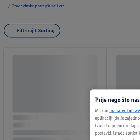
/
Građevinske potrepštine i vrt
Filtriraj I Sortiraj
Prije nego što na
Mi, kao
operater Lidl web
aplikaciji (dalje zajedno
tvom krajnjem uređaju. N
postavki, izrade statisti