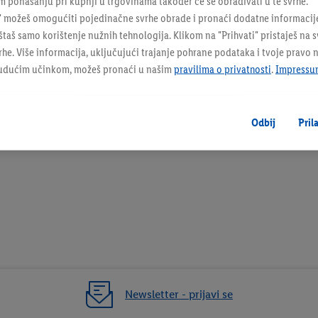
 ponašanju pri kupnji u trgovinama također će se obrađivati u te svrhe.
" možeš omogućiti pojedinačne svrhe obrade i pronaći dodatne informacij
taš samo korištenje nužnih tehnologija. Klikom na "Prihvati" pristaješ na 
e. Više informacija, uključujući trajanje pohrane podataka i tvoje pravo 
budućim učinkom, možeš pronaći u našim
pravilima o privatnosti
.
Impressu
3 / 3
Odbij
Pril
Newsletter - prijavi se