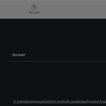
Dodatne teme
Recepti
Kontakt
Pravne informacije
O nama
Impressum
Zaštita osobnih podataka
Pregled kol