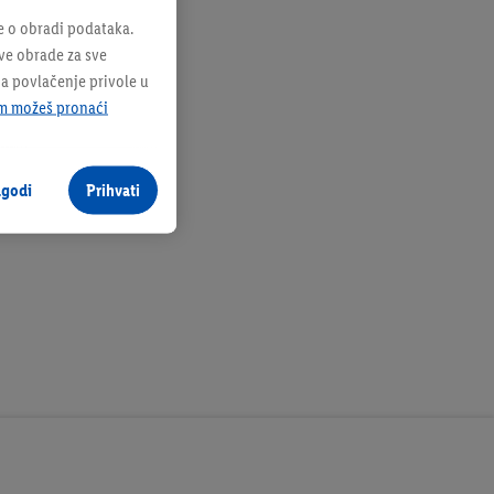
e o obradi podataka.
sve obrade za sve
na povlačenje privole u
m možeš pronaći
agodi
Prihvati