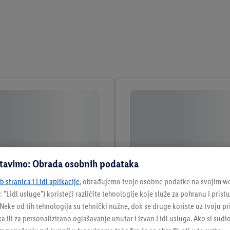
stavimo: Obrada osobnih podataka
 stranica i Lidl aplikacije
, obrađujemo tvoje osobne podatke na svojim we
: "
Lidl usluge
") koristeći različite tehnologije koje služe za pohranu i pris
eke od tih tehnologija su tehnički nužne, dok se druge koriste uz tvoju pr
ka ili za personalizirano oglašavanje unutar i izvan Lidl usluga. Ako si sudi