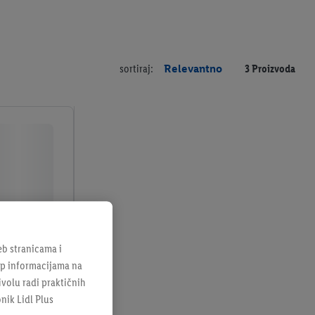
sortiraj:
Relevantno
3 Proizvoda
b stranicama i
tup informacijama na
ivolu radi praktičnih
onik Lidl Plus