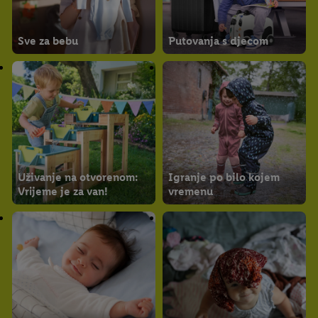
Sve za bebu
Putovanja s djecom
Uživanje na otvorenom:
Igranje po bilo kojem
Vrijeme je za van!
vremenu