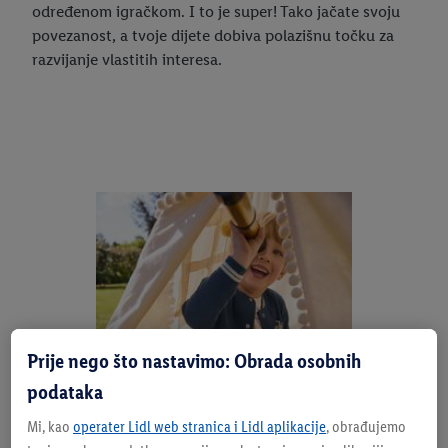
određenom igračkom. I to je super! Tako jačate svoju
povezanost, a tvoje dijete dobiva polazišnu točku za
razvijanje vlastitih interesa.
Prije nego što nastavimo: Obrada osobnih
podataka
Mi, kao
operater Lidl web stranica i Lidl aplikacije
, obrađujemo