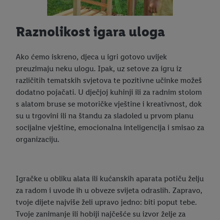
Raznolikost igara uloga
Ako ćemo iskreno, djeca u igri gotovo uvijek
preuzimaju neku ulogu. Ipak, uz setove za igru iz
različitih tematskih svjetova te pozitivne učinke možeš
dodatno pojačati. U dječjoj kuhinji ili za radnim stolom
s alatom bruse se motoričke vještine i kreativnost, dok
su u trgovini ili na štandu za sladoled u prvom planu
socijalne vještine, emocionalna inteligencija i smisao za
organizaciju.
Igračke u obliku alata ili kućanskih aparata potiču želju
za radom i uvode ih u obveze svijeta odraslih. Zapravo,
tvoje dijete najviše želi upravo jedno: biti poput tebe.
Tvoje zanimanje ili hobiji najčešće su izvor želje za