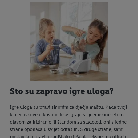
Što su zapravo igre uloga?
Igre uloga su pravi sinonim za dječju maštu. Kada tvoji
klinci uskoče u kostim ili se igraju s liječničkim setom,
glavom za friziranje ili štandom za sladoled, oni s jedne
strane oponašaju svijet odraslih. S druge strane, sami
postavljaju pravila, smišljaju rješenja, eksperimentiraju