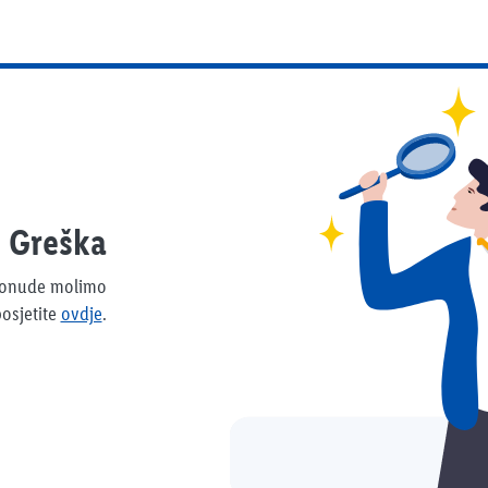
Greška
 ponude molimo
osjetite
ovdje
.