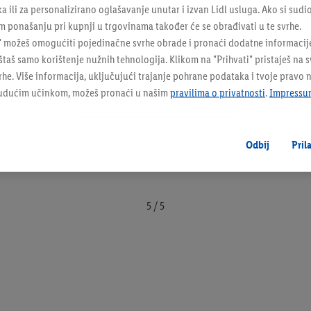
ka ili za personalizirano oglašavanje unutar i izvan Lidl usluga. Ako si sudi
 ponašanju pri kupnji u trgovinama također će se obrađivati u te svrhe.
" možeš omogućiti pojedinačne svrhe obrade i pronaći dodatne informacij
taš samo korištenje nužnih tehnologija. Klikom na "Prihvati" pristaješ na 
e. Više informacija, uključujući trajanje pohrane podataka i tvoje pravo 
budućim učinkom, možeš pronaći u našim
pravilima o privatnosti
.
Impressu
Odbij
Pril
5 / 5