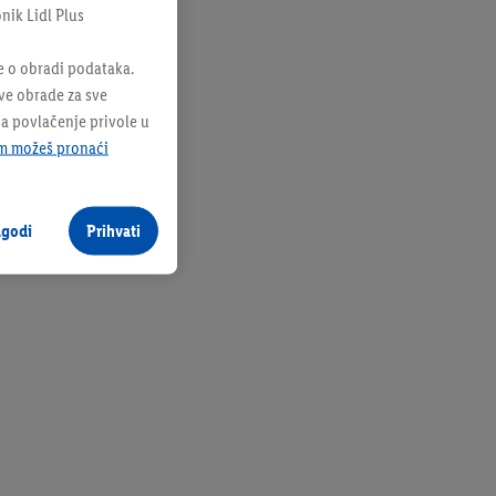
onik Lidl Plus
e o obradi podataka.
sve obrade za sve
na povlačenje privole u
m možeš pronaći
agodi
Prihvati