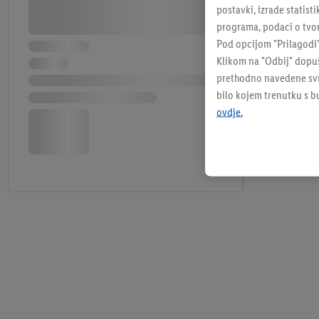
postavki, izrade statisti
programa, podaci o tvom
Pod opcijom "Prilagodi
Klikom na "Odbij" dopuš
prethodno navedene svrh
bilo kojem trenutku s 
ovdje.