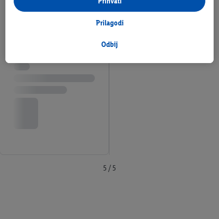
Prihvati
ponašanju pri kupnji u trgovinama također će se obrađivati u te
svrhe.
Prilagodi
Pod opcijom "Prilagodi" možeš omogućiti pojedinačne svrhe
obrade i pronaći dodatne informacije o obradi podataka.
Odbij
Klikom na "Odbij" dopuštaš samo korištenje nužnih tehnologija.
Klikom na "Prihvati" pristaješ na sve obrade za sve prethodno
navedene svrhe. Više informacija, uključujući trajanje pohrane
podataka i tvoje pravo na povlačenje privole u bilo kojem
trenutku s budućim učinkom, možeš pronaći u našim
pravilima
o privatnosti
.
Impressum možeš pronaći ovdje.
5 / 5