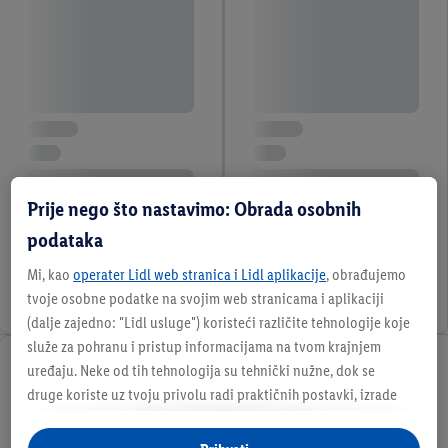
Prije nego što nastavimo: Obrada osobnih
podataka
Mi, kao
operater Lidl web stranica i Lidl aplikacije
, obrađujemo
tvoje osobne podatke na svojim web stranicama i aplikaciji
(dalje zajedno: "
Lidl usluge
") koristeći različite tehnologije koje
služe za pohranu i pristup informacijama na tvom krajnjem
uređaju. Neke od tih tehnologija su tehnički nužne, dok se
druge koriste uz tvoju privolu radi praktičnih postavki, izrade
statistika ili za personalizirano oglašavanje unutar i izvan Lidl
usluga. Ako si sudionik Lidl Plus programa, podaci o tvom