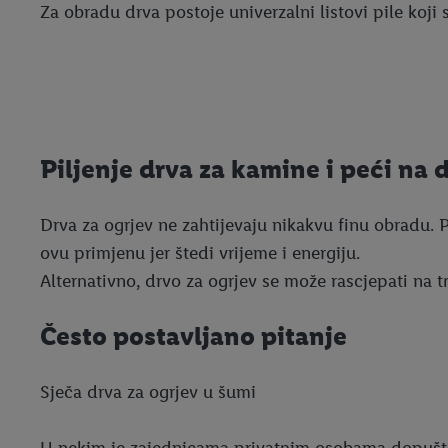
Za obradu drva postoje univerzalni listovi pile koji
Piljenje drva za kamine i peći na 
Drva za ogrjev ne zahtijevaju nikakvu finu obradu. 
ovu primjenu jer štedi vrijeme i energiju.
Alternativno, drvo za ogrjev se može rascjepati na t
Često postavljano pitanje
Sječa drva za ogrjev u šumi
U nekim je zajednicama privatnim osobama dopušteno 