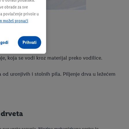
e o obradi podataka.
sve obrade za sve
na povlačenje privole u
m možeš pronaći
agodi
Prihvati
e, koja se vodi kroz materijal preko vodilice.
od uronjivih i stolnih pila. Piljenje drva u ležećem
 drveta
a sve vrste rezanja. Njezina mehanizirana sestra je