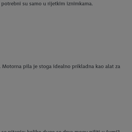
vi potrebni su samo u rijetkim iznimkama.
 Motorna pila je stoga idealno prikladna kao alat za
se pitanje: koliko dugo se drva mogu piliti u šumi?