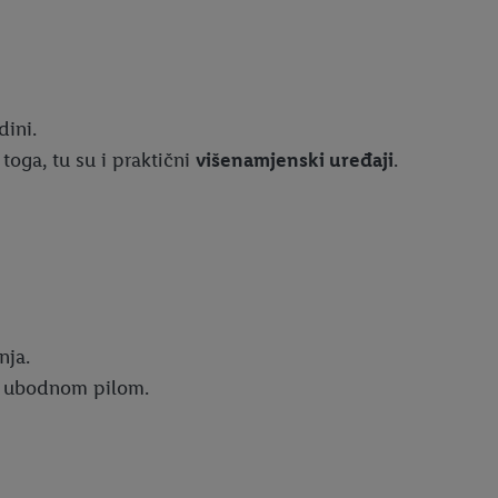
dini.
toga, tu su i praktični
višenamjenski uređaji
.
nja.
sa ubodnom pilom.