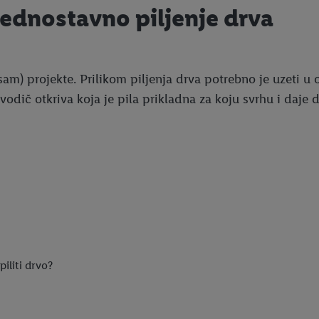
jednostavno piljenje drva
sam) projekte. Prilikom piljenja drva potrebno je uzeti u o
i vodič otkriva koja je pila prikladna za koju svrhu i daje 
iliti drvo?