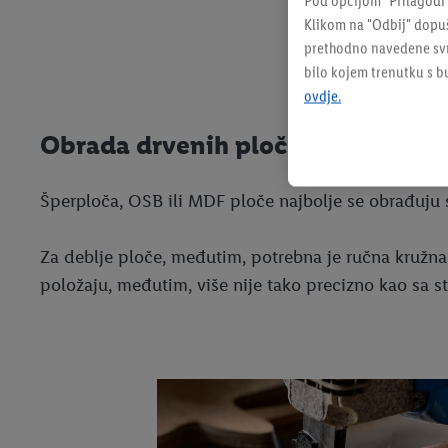
Pod opcijom "Prilagodi
Klikom na "Odbij" dopuš
prethodno navedene svrh
bilo kojem trenutku s 
ovdje.
Obrada drvenih ploča
Šperploča, OSB ili MDF ploče najbolje se obrađuju st
Za deblje ploče, međutim, potrebna je ručna kružna 
položaju, međutim, više nije tako precizno kao sa s