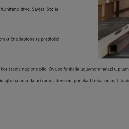
furnirano drvo. Savjet: Što je
praktične šablone te predlošci
korištenje nagibne pile. Ova se funkcija uglavnom nalazi u pilam
r imajte na umu da pri radu s drvetom ponekad treba smanjiti brz