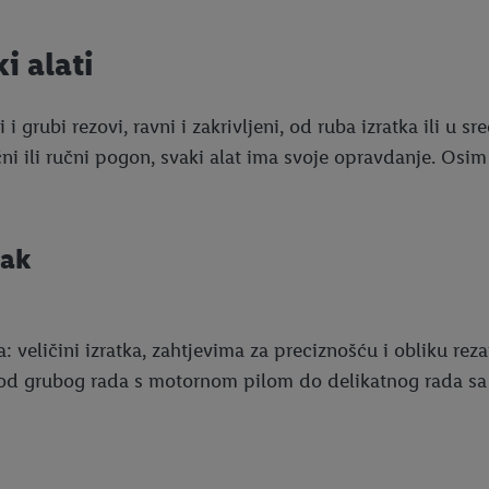
i alati
i grubi rezovi, ravni i zakrivljeni, od ruba izratka ili u sre
čni ili ručni pogon, svaki alat ima svoje opravdanje. Osim 
tak
ja: veličini izratka, zahtjevima za preciznošću i obliku reza
 se od grubog rada s motornom pilom do delikatnog rada 