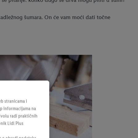
ati nadležnog šumara. On će vam moći dati točne
b stranicama i
tup informacijama na
ivolu radi praktičnih
onik Lidl Plus