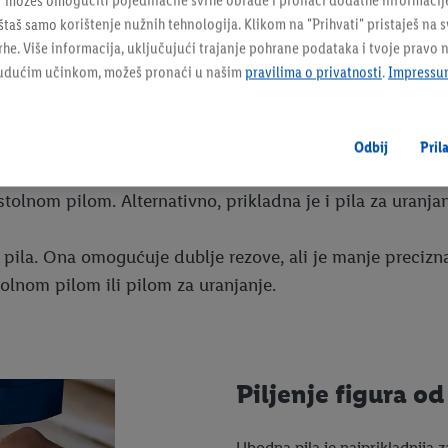
" možeš omogućiti pojedinačne svrhe obrade i pronaći dodatne informacij
taš samo korištenje nužnih tehnologija. Klikom na "Prihvati" pristaješ na 
e. Više informacija, uključujući trajanje pohrane podataka i tvoje pravo 
budućim učinkom, možeš pronaći u našim
pravilima o privatnosti
.
Impressu
Odbij
Pril
olnom pilom. Alternativno, prikladna je i pila za uranjanj
pila. Ona omogućuje dublje rezove, ali je manje precizna 
tolnom pilom ili pilom za uranjanje.
Piljenje figura od
Ubodna pila je najprikladnija z