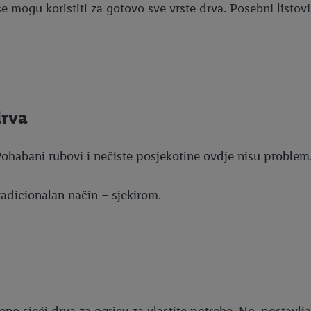
 se mogu koristiti za gotovo sve vrste drva. Posebni listo
drva
Pohabani rubovi i nečiste posjekotine ovdje nisu problem.
radicionalan način – sjekirom.
sjeći drva za ogrjev za vlastite potrebe. No, postavlja 