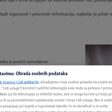
 Radi sigurnosti i preciznih informacija, najbolje je pit
eško je postići ravnomjerne
stavimo: Obrada osobnih podataka
i za skošenje i ravnomjerno
 stranica i Lidl aplikacije
, obrađujemo tvoje osobne podatke na svojim we
: "
Lidl usluge
") koristeći različite tehnologije koje služe za pohranu i pris
eke od tih tehnologija su tehnički nužne, dok se druge koriste uz tvoju pr
ka ili za personalizirano oglašavanje unutar i izvan Lidl usluga. Ako si sudi
 ponašanju pri kupnji u trgovinama također će se obrađivati u te svrhe.