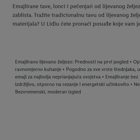
Emajlirane tave, lonci i pečenjari od lijevanog želj
zablista. Tražite tradicionalnu tavu od lijevanog že
materijala? U Lidlu ćete pronaći posuđe koje vam j
Emajlirano lijevano željezo: Prednosti na prvi pogled • Op
ravnomjerno kuhanje • Pogodno za sve vrste štednjaka, uk
emajl za najbolja neprianjajuća svojstva • Emajliranje be
izdržljivo, otporno na rezanje i energetski učinkovito • 
Bezvremenski, moderan izgled