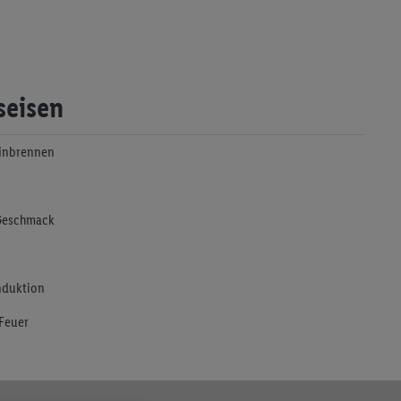
seisen
Einbrennen
 Geschmack
Induktion
 Feuer