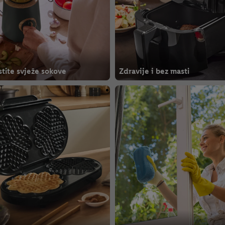
stite svježe sokove
Zdravije i bez masti