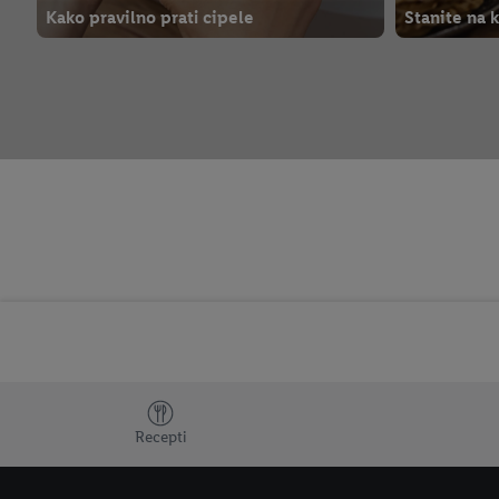
Kako pravilno prati cipele
Stanite na k
Dodatne teme
Recepti