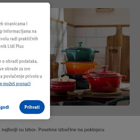
b stranicama i
tup informacijama na
ivolu radi praktičnih
onik Lidl Plus
e o obradi podataka.
sve obrade za sve
na povlačenje privole u
m možeš pronaći
agodi
Prihvati
ja najbolji su izbor. Posebne izbočine na poklopcu