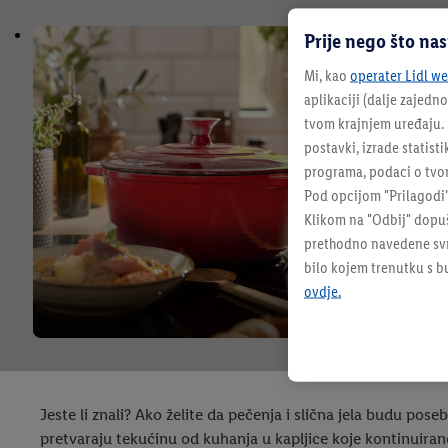
Prije nego što na
Mi, kao
operater Lidl web
aplikaciji (dalje zajedno
tvom krajnjem uređaju. N
postavki, izrade statisti
programa, podaci o tvom
Pod opcijom "Prilagodi
Klikom na "Odbij" dopuš
prethodno navedene svrh
bilo kojem trenutku s 
ovdje.
Jeste li znali? Ako želite da pečenja i slična jela budu pos
pretvaraju tekućinu od kuhanja u kapljice koje kontinuiran