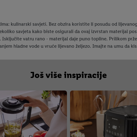
a: kulinarski savjeti. Bez obzira koristite li posudu od lijevanog
 nekoliko savjeta kako biste osigurali da ovaj izvrstan materijal po
 Isključite vatru rano - materijal daje puno topline. Prilikom prž
anjem hladne vode u vruće lijevano željezo. Imajte na umu da kise
Još više inspiracije