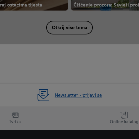
raj ostacima tijesta
Čišćenje prozora: Savjeti pro
Otkrij više tema
Newsletter - prijavi se
Tvrtka
Online katalog