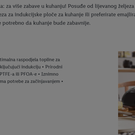
eza: za više zabave u kuhanju! Posuđe od lijevanog željez
ljeza za indukcijske ploče za kuhanje ili preferirate emaj
e potrebno da kuhanje bude zabavnije.
timalna raspodjela topline za
ljučujući indukciju • Prirodni
z PTFE-a ili PFOA-e • Iznimno
Nema potrebe za začinjavanjem •