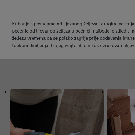
Kuhanje s posudama od lijevanog željeza i drugim materijalim
pečenje od lijevanog željeza u pećnici, najbolje je slijediti
željezu vremena da se polako zagrije prije dodavanja hrane.
točkom dimljenja. Izbjegavajte hladni šok uzrokovan ulijev