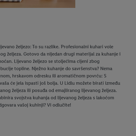
lijevano željezo: To su razlike. Profesionalni kuhari vole
nog željeza. Gotovo da nijedan drugi materijal za kuhanje i
moćan. Lijevano željezo se stoljećima cijeni zbog
ribucije topline. Nježno kuhanje do savršenstva? Nema
očnom, hrskavom odresku ili aromatičnom povrću: S
aša će jela ispasti još bolja. U Lidlu možete birati između
vanog željeza ili posuđa od emajliranog lijevanog željeza.
inira svojstva kuhanja od lijevanog željeza s lakoćom
dgovara vašoj kuhinji? Vi odlučite!