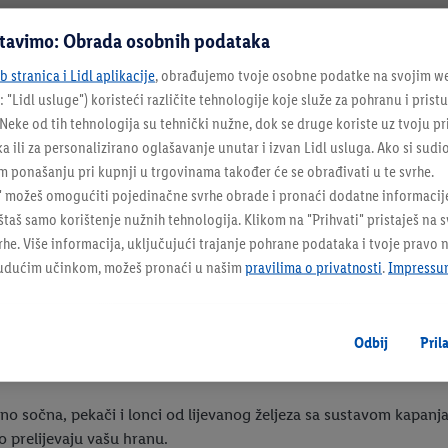
stavimo: Obrada osobnih podataka
 stranica i Lidl aplikacije
, obrađujemo tvoje osobne podatke na svojim we
: "
Lidl usluge
") koristeći različite tehnologije koje služe za pohranu i pris
eke od tih tehnologija su tehnički nužne, dok se druge koriste uz tvoju pr
ka ili za personalizirano oglašavanje unutar i izvan Lidl usluga. Ako si sudi
 ponašanju pri kupnji u trgovinama također će se obrađivati u te svrhe.
" možeš omogućiti pojedinačne svrhe obrade i pronaći dodatne informacij
taš samo korištenje nužnih tehnologija. Klikom na "Prihvati" pristaješ na 
e. Više informacija, uključujući trajanje pohrane podataka i tvoje pravo 
budućim učinkom, možeš pronaći u našim
pravilima o privatnosti
.
Impressu
Odbij
Pril
ebno sočna, pekači i lonci od lijevanog željeza sa sustavom kapan
o prelijevaju vašu hranu.