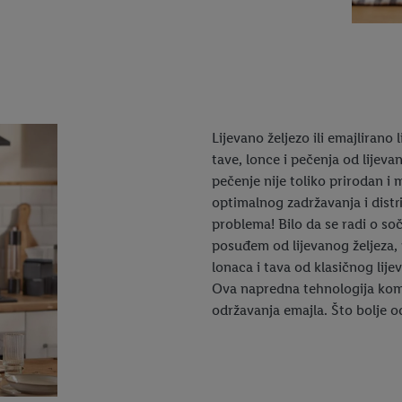
Lijevano željezo ili emajlirano 
tave, lonce i pečenja od lijeva
pečenje nije toliko prirodan i 
optimalnog zadržavanja i dist
problema! Bilo da se radi o s
posuđem od lijevanog željeza, v
lonaca i tava od klasičnog lije
Ova napredna tehnologija komb
održavanja emajla. Što bolje o