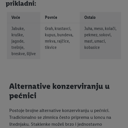
prikladni:
Voće
Povrće
Ostalo
Jabuke,
Grah, krastavci,
Juha, meso, kolači,
kruške,
kupus, bundeva,
pekmez, sokovi,
jagode,
mrkva, rajčice,
mast, umaci,
trešnje,
tikvice
kobasice
breskve, šljive
Alternative konzerviranju u
pećnici
Postoje brojne alternative konzerviranju u pećnici.
Tradicionalno se zimnica često priprema u loncu na
štednjaku. Staklenke možeš brzo i jednostavno