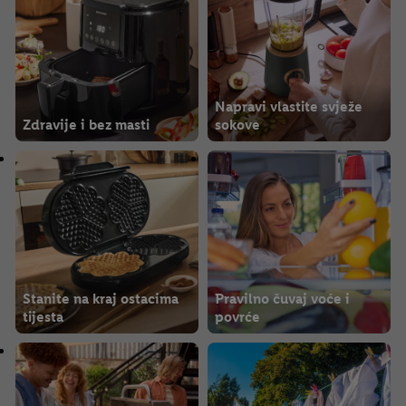
Napravi vlastite svježe
Zdravije i bez masti
sokove
Stanite na kraj ostacima
Pravilno čuvaj voće i
tijesta
povrće