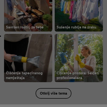
Savršen roštilj za tebe
Sušenje rublja na zraku
Čišćenje tapeciranog
Čišćenje prozora: Savjeti
namještaja
profesionalaca
Otkrij više tema