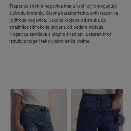
Traperice širokih nogavica imaju kroj koji omogućuje
slobodu kretanja. Glavna karakteristika ovih traperica
je široka nogavica. Usko je krojena od struka do
stražnjice i široko je krojena od bedara nadalje.
Nogavica završava s blagim širenjem. Ležeran kroj
izdužuje noge i tako vješto ističe obline.