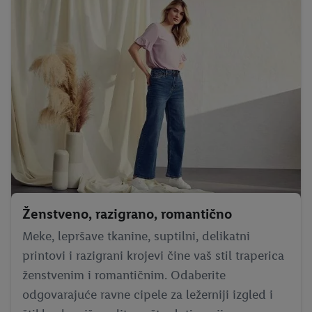
Ženstveno, razigrano, romantično
Meke, lepršave tkanine, suptilni, delikatni
printovi i razigrani krojevi čine vaš stil traperica
ženstvenim i romantičnim. Odaberite
odgovarajuće ravne cipele za ležerniji izgled i