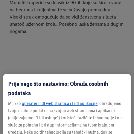
Mom fit traperice su klasik iz 90-ih koje su šire rezane
na bedrima i koljenima te se sužavaju prema dnu.
Visoki struk omogućuje da se vidi ženstvena silueta
unatoč ležernom kroju. Posebno laska ženama s dugim
nogama.
Prije nego što nastavimo: Obrada osobnih
podataka
Mi, kao
operater Lidl web stranica i Lidl aplikacije
, obrađujemo
tvoje osobne podatke na svojim web stranicama i aplikaciji
(dalje zajedno: "
Lidl usluge
") koristeći različite tehnologije koje
služe za pohranu i pristup informacijama na tvom krajnjem
uređaju. Neke od tih tehnologija su tehnički nužne, dok se