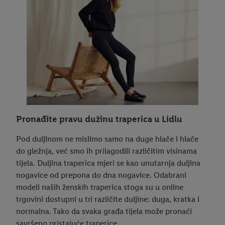
Pronađite pravu dužinu traperica u Lidlu
Pod duljinom ne mislimo samo na duge hlače i hlače
do gležnja, već smo ih prilagodili različitim visinama
tijela. Duljina traperica mjeri se kao unutarnja duljina
nogavice od prepona do dna nogavice. Odabrani
modeli naših ženskih traperica stoga su u online
trgovini dostupni u tri različite duljine: duga, kratka i
normalna. Tako da svaka građa tijela može pronaći
savršeno pristajuće traperice.