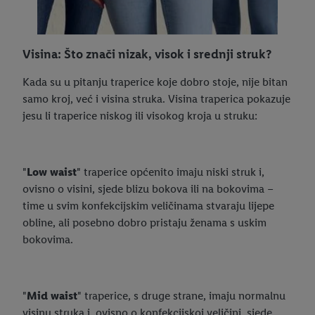
Visina: Što znači nizak, visok i srednji struk?
Kada su u pitanju traperice koje dobro stoje, nije bitan
samo kroj, već i visina struka. Visina traperica pokazuje
jesu li traperice niskog ili visokog kroja u struku:
"
Low waist
" traperice općenito imaju niski struk i,
ovisno o visini, sjede blizu bokova ili na bokovima –
time u svim konfekcijskim veličinama stvaraju lijepe
obline, ali posebno dobro pristaju ženama s uskim
bokovima.
"
Mid waist
" traperice, s druge strane, imaju normalnu
visinu struka i, ovisno o konfekcijskoj veličini, sjede