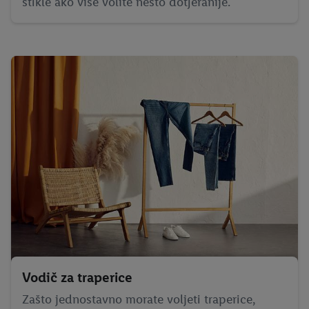
štikle ako više volite nešto dotjeranije.
Vodič za traperice
Zašto jednostavno morate voljeti traperice,