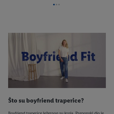
Što su boyfriend traperice?
Boyfriend traperice ležernog su kroja. Preponski dio je