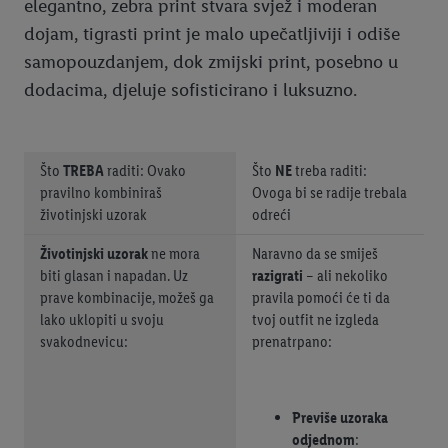
elegantno, zebra print stvara svjež i moderan
dojam, tigrasti print je malo upečatljiviji i odiše
samopouzdanjem, dok zmijski print, posebno u
dodacima, djeluje sofisticirano i luksuzno.
Što
TREBA
raditi: Ovako
Što
NE
treba raditi:
pravilno kombiniraš
Ovoga bi se radije trebala
životinjski uzorak
odreći
Životinjski uzorak
ne mora
Naravno da se smiješ
biti glasan i napadan. Uz
razigrati
– ali nekoliko
prave kombinacije, možeš ga
pravila pomoći će ti da
lako uklopiti u svoju
tvoj outfit ne izgleda
svakodnevicu:
prenatrpano:
Previše uzoraka
odjednom
: