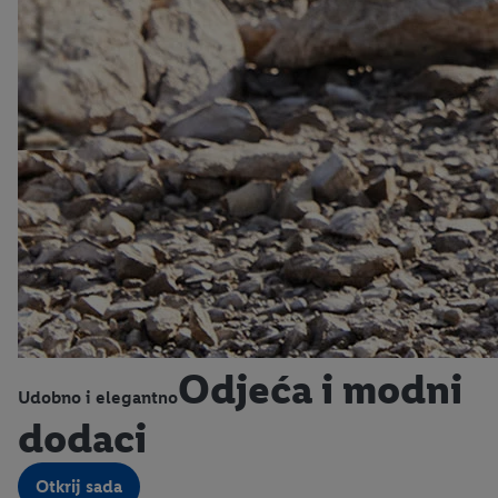
Odjeća i modni
Udobno i elegantno
dodaci
Otkrij sada