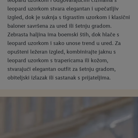
leopard uzorkom i odgovarajućim čizmama s
leopard uzorkom stvara elegantan i upečatljiv
izgled, dok je suknja s tigrastim uzorkom i klasični
baloner savršena za ured ili šetnju gradom.
Zebrasta haljina ima boemski štih, dok hlače s
leopard uzorkom i sako unose trend u ured. Za
opušteni ležeran izgled, kombinirajte jaknu s
leopard uzorkom s trapericama ili kožom,
stvarajući elegantan outfit za šetnju gradom,
obiteljski izlazak ili sastanak s prijateljima.