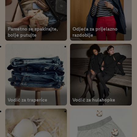
Pametno se spakirajte,
Odjeća za prijelazno
bolje putujte
razdoblje
Vodič za traperice
Vodič za hulahopke