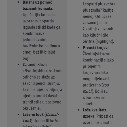
Balans uz pomoć
Leopard plus zebra
bazičnih komada
:
plus zmija? Radije
Upečatljiv komad s
nemoj. Odluči se
uzorkom leoparda
za samo jedan
izgleda stilski kada ga
životinjski uzorak
kombiniraš s
kao ključni dio
jednostavnim
outfita (highlight).
bazičnim komadima u
Preuski krojevi
:
crnoj, bež ili bijeloj
Životinjski uzorci u
boji.
kombinaciji s jako
Za ured:
Bluza
pripijenim
sživotinjskim uzorkom
krojevima lako
odlično se slaže uz
mogu djelovati
sako ili pencil suknju.
pretjerano (
too
Tako ostaješ ozbiljna, a
much
). Bolji su
ujedno unosiš dašak
izbor ležerne
trendi stila u poslovno
siluete.
okruženje.
Loša kvaliteta
Ležerni look (
Casual-
uzorka
: Pripazi da
Look
)
: Traper ili kožne
uzorci nisu mutni
jakne "razbijaju"