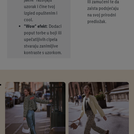
ili zamućeni te da
uzorak i čine tvoj
zaista podsjećaju
izgled opuštenim i
na svoj prirodni
cool.
predložak.
"Wow" efekt
: Dodaci
poput torbe u boji ili
upečatljivih cipela
stvaraju zanimljive
kontraste s uzorkom.