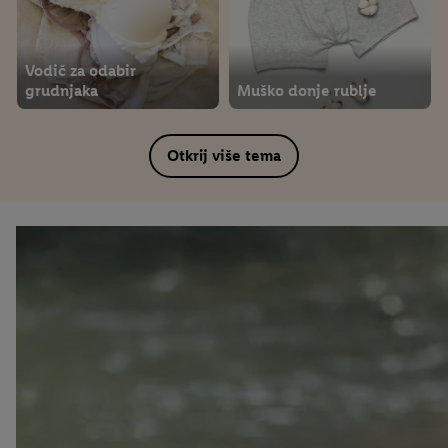
Vodič za odabir
grudnjaka
Muško donje rublje
Otkrij više tema