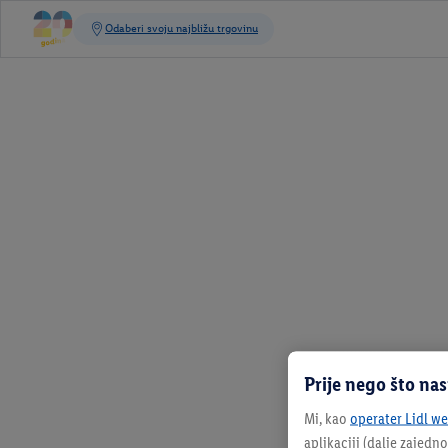
Prije nego što na
Mi, kao
operater Lidl web
aplikaciji (dalje zajedno