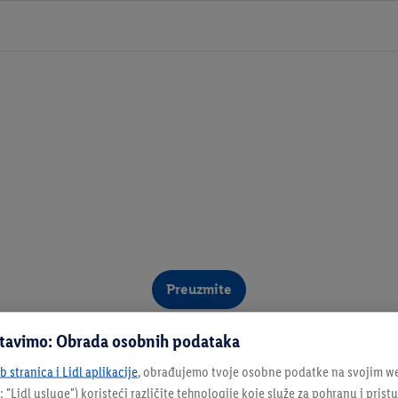
Preuzmite
stavimo: Obrada osobnih podataka
 stranica i Lidl aplikacije
, obrađujemo tvoje osobne podatke na svojim we
: "
Lidl usluge
") koristeći različite tehnologije koje služe za pohranu i pris