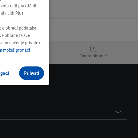
ivolu radi praktičnih
onik Lidl Plus
e o obradi podataka.
sve obrade za sve
na povlačenje privole u
m možeš pronaći
Imate pitanja?
agodi
Prihvati
.