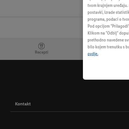
tvom krajnjem uređaju. N
postavki, izrade statisti
programa, podaci o tvom
Pod opcijom "Prilagodi
Klikom na "Odbij" dopuš
prethodno navedene svrh
Dodatne teme
bilo kojem trenutku s 
Recepti
ovdje.
Kontakt