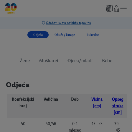
Odjeća
Obuća / čarape
Rukavice
Žene
Muškarci
Djeca/mladi
Bebe
Odjeća
Konfekcijski
Veličina
Dob
Visina
Opseg
broj
[cm]
struka
[cm]
50
50/56
0-1
47 - 53
39 -
mjesec
45