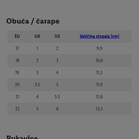
Obuća / čarape
EU
UK
US
Veličina stopala [cm]
17
1
2
9,9
18
2
3
10,6
19
3
4
11,3
20
3.5
5
11,9
21
4
5.5
12,6
22
5
6
13,3
Rukavice