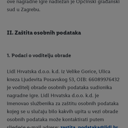
ove nagradne igre nadležan je Općinski građanski
sud u Zagrebu.
II. Zaštita osobnih podataka
1. Podaci o voditelju obrade
Lidl Hrvatska d.o.o. k.d. iz Velike Gorice, Ulica
kneza Ljudevita Posavskog 53, OIB: 66089976432
je voditelj obrade osobnih podataka sudionika
nagradne igre. Lidl Hrvatska d.o.o. k.d. je
imenovao službenika za zaštitu osobnih podataka
kojeg se u slučaju bilo kakvih upita u vezi obrade
osobnih podataka može kontaktirati putem
sljedeće e-mail adrese:
zastita_podataka@lidl.hr