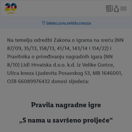
Na temelju odredbi Zakona o igrama na sreću (NN
87/09, 35/13, 158/13, 41/14, 143/14 i 114/22) i
Pravilnika o priređivanju nagradnih igara (NN
8/10) Lidl Hrvatska d.o.o. k.d. iz Velike Gorice,
Ulica kneza Ljudevita Posavskog 53, MB 1646001,
OIB 66089976432 donosi sljedeća:
Pravila nagradne igre
„S nama u savršeno proljeće“