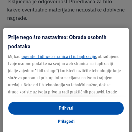
Isključena je odgovornost Priređivača za bilo
kakve eventualne materijalne nedostatke dobivene
nagrade.
Članak 9. Ostale odredbe
Prije nego što nastavimo: Obrada osobnih
podataka
Priređivač ne odgovara za nepotpune i neispravne
Mi, kao
operater Lidl web stranica i Lidl aplikacije
, obrađujemo
prijave. Priređivač i osobe koje sudjeluju u
tvoje osobne podatke na svojim web stranicama i aplikaciji
provođenju nagradne igre ne odgovaraju za
(dalje zajedno: "
Lidl usluge
") koristeći različite tehnologije koje
moguću štetu, koja bi mogla proizlaziti iz nagrada
služe za pohranu i pristup informacijama na tvom krajnjem
ili pogodnosti.
uređaju. Neke od tih tehnologija su tehnički nužne, dok se
druge koriste uz tvoju privolu radi praktičnih postavki, izrade
statistika ili za personalizirano oglašavanje unutar i izvan Lidl
Nagradna igra može se prekinuti samo u slučaju
usluga. Ako si sudionik Lidl Plus programa, podaci o tvom
Prihvati
da nastupe okolnosti za koje Priređivač nije
ponašanju pri kupnji u trgovinama također će se obrađivati u te
odgovoran, odnosno koje nije mogao spriječiti,
svrhe.
Prilagodi
otkloniti ili izbjeći. Sudionici će o prekidu
Pod opcijom "Prilagodi" možeš omogućiti pojedinačne svrhe