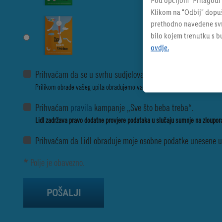
Pod opcijom "Prilagodi
Klikom na "Odbij" dopuš
prethodno navedene svrh
bilo kojem trenutku s 
ovdje.