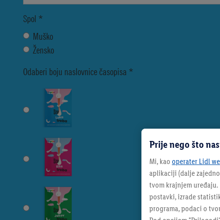
Prije nego što na
Mi, kao
operater Lidl web
aplikaciji (dalje zajedno
tvom krajnjem uređaju. N
postavki, izrade statisti
programa, podaci o tvom