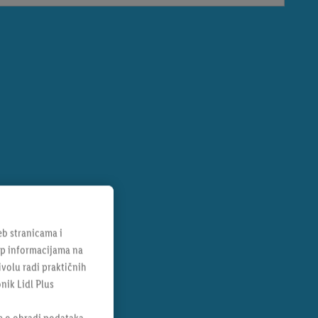
b stranicama i
tup informacijama na
ivolu radi praktičnih
onik Lidl Plus