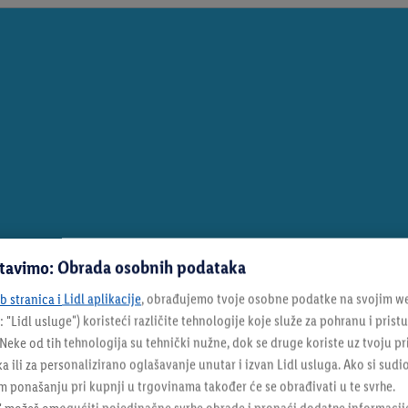
stavimo: Obrada osobnih podataka
 stranica i Lidl aplikacije
, obrađujemo tvoje osobne podatke na svojim we
: "
Lidl usluge
") koristeći različite tehnologije koje služe za pohranu i pris
eke od tih tehnologija su tehnički nužne, dok se druge koriste uz tvoju pr
ka ili za personalizirano oglašavanje unutar i izvan Lidl usluga. Ako si sudi
 ponašanju pri kupnji u trgovinama također će se obrađivati u te svrhe.