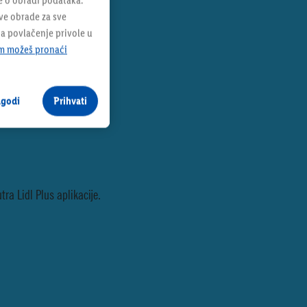
e o obradi podataka.
sve obrade za sve
na povlačenje privole u
m možeš pronaći
agodi
Prihvati