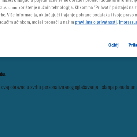
" možeš omogućiti pojedinačne svrhe obrade i pronaći dodatne informacij
taš samo korištenje nužnih tehnologija. Klikom na "Prihvati" pristaješ na 
e. Više informacija, uključujući trajanje pohrane podataka i tvoje pravo 
budućim učinkom, možeš pronaći u našim
pravilima o privatnosti
.
Impressu
Odbij
Pril