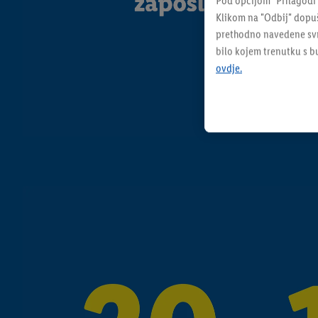
Pod opcijom "Prilagodi
Klikom na "Odbij" dopuš
prethodno navedene svrh
bilo kojem trenutku s 
ovdje.