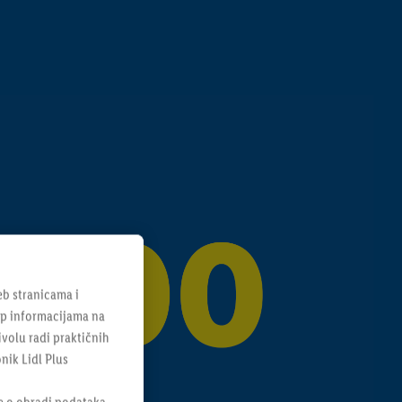
b stranicama i
tup informacijama na
ivolu radi praktičnih
onik Lidl Plus