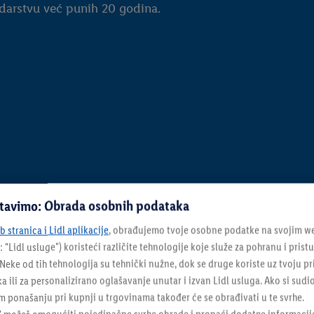
arstvu već punih 20 godina.
stavimo: Obrada osobnih podataka
 stranica i Lidl aplikacije
, obrađujemo tvoje osobne podatke na svojim we
: "
Lidl usluge
") koristeći različite tehnologije koje služe za pohranu i pris
eke od tih tehnologija su tehnički nužne, dok se druge koriste uz tvoju pr
ka ili za personalizirano oglašavanje unutar i izvan Lidl usluga. Ako si sudi
 ponašanju pri kupnji u trgovinama također će se obrađivati u te svrhe.