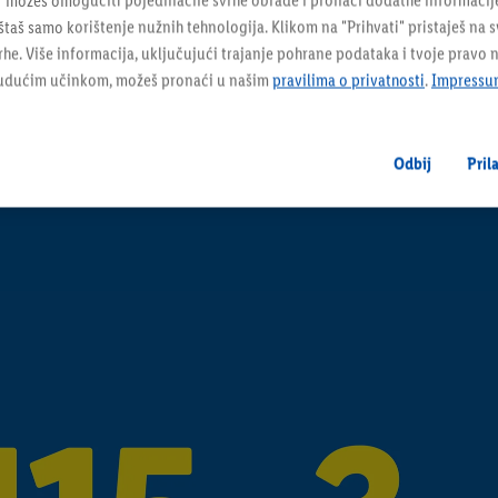
" možeš omogućiti pojedinačne svrhe obrade i pronaći dodatne informacij
taš samo korištenje nužnih tehnologija. Klikom na "Prihvati" pristaješ na 
e. Više informacija, uključujući trajanje pohrane podataka i tvoje pravo 
budućim učinkom, možeš pronaći u našim
pravilima o privatnosti
.
Impressu
Odbij
Pril