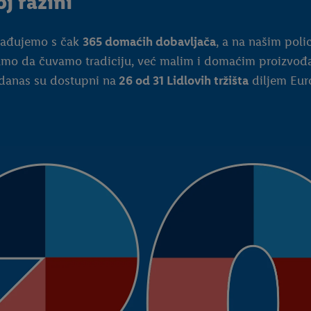
j razini
urađujemo s čak
365 domaćih dobavljača
, a na našim pol
amo da čuvamo tradiciju, već malim i domaćim proizvođa
 danas su dostupni na
26 od 31 Lidlovih tržišta
diljem Eur