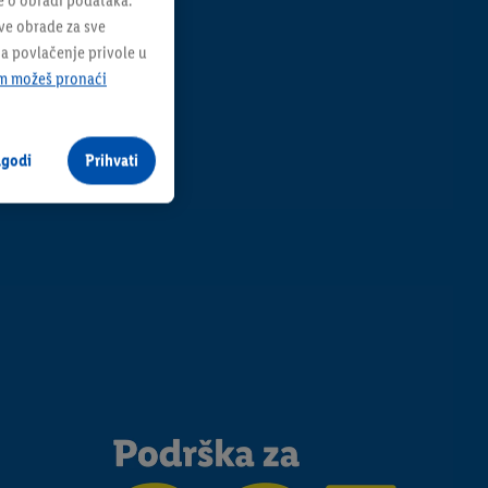
e o obradi podataka.
sve obrade za sve
na povlačenje privole u
m možeš pronaći
agodi
Prihvati