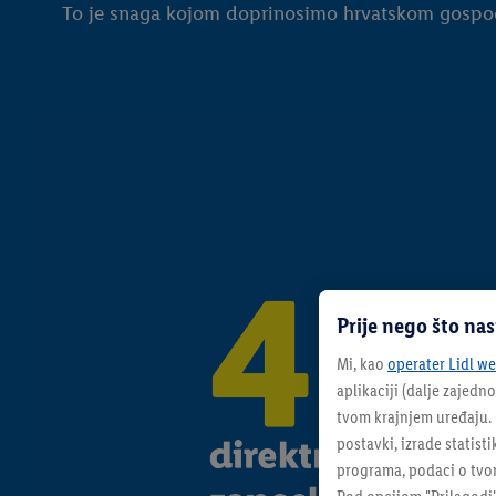
To je snaga kojom doprinosimo hrvatskom gospod
Prije nego što na
Mi, kao
operater Lidl web
aplikaciji (dalje zajedno
tvom krajnjem uređaju. N
postavki, izrade statisti
programa, podaci o tvom