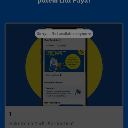
putem Lidl Paya?
Sorry.... Not available anymore
1
Kliknite na "Lidl Plus kartica".