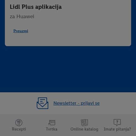
Lidl Plus aplikacija
za Huawei
Preuzmi
Newsletter - prijavi se
Dodatne teme
Recepti
Tvrtka
Online katalog
Imate pitanja?