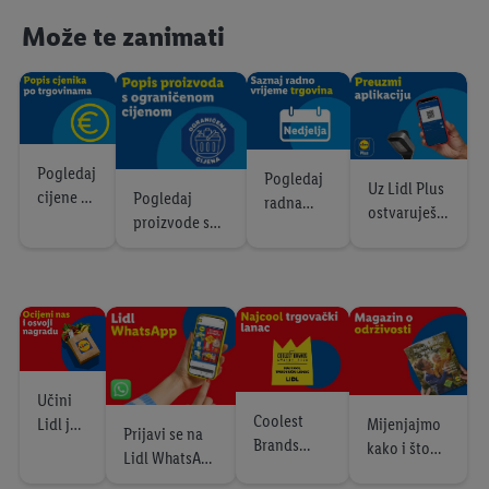
Može te zanimati
LUPILU
Od ponedjeljka 3.8.
SILVERCREST
Pogledaj
Pogledaj
Uz Lidl Plus
cijene po
Pogledaj
radna
ostvaruješ
trgovina
proizvode s
Od ponedjeljka, 3.8.
vremena
dodatne
ma
ograničenom
trgovina
uštede
cijenom
Uživaj u okusima
Azije
XXL
Učini
Coolest
Mijenjajmo
Lidl još
Prijavi se na
Brands
kako i što
boljim
Od ponedjeljka, 3.8.
Lidl WhatsApp
Awards
jedemo
kanal