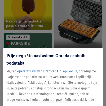
Nakon grilla najbolje
paše sladoled iz Lidla
Od četvrtka, 6.8.
SILVERCREST
Prije nego što nastavimo: Obrada osobnih
Od četvrtka, 6.8.
podataka
Prikaži više
Mi, kao
operater Lidl web stranica i Lidl aplikacije
, obrađujemo
tvoje osobne podatke na svojim web stranicama i aplikaciji
Pogledaj našu aktualnu ponudu
(dalje zajedno: "
Lidl usluge
") koristeći različite tehnologije koje
služe za pohranu i pristup informacijama na tvom krajnjem
uređaju. Neke od tih tehnologija su tehnički nužne, dok se
Potraži svoju najbližu trgovinu
druge koriste uz tvoju privolu radi praktičnih postavki, izrade
PARKSIDE
statistika ili za personalizirano oglašavanje unutar i izvan Lidl