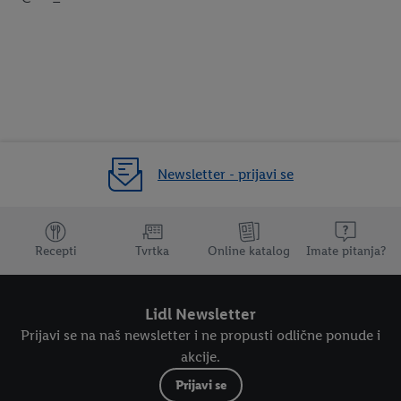
Newsletter - prijavi se
Dodatne teme
Recepti
Tvrtka
Online katalog
Imate pitanja?
Lidl Newsletter
Prijavi se na naš newsletter i ne propusti odlične ponude i
akcije.
Prijavi se