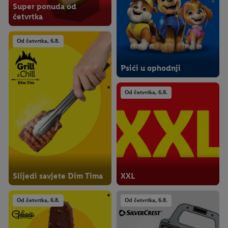
Super ponuda od
četvrtka
Od četvrtka, 6.8.
Psići u ophodnji
Od četvrtka, 6.8.
Slijedi savjete Dim Tima
XXL
Od četvrtka, 6.8.
Od četvrtka, 6.8.