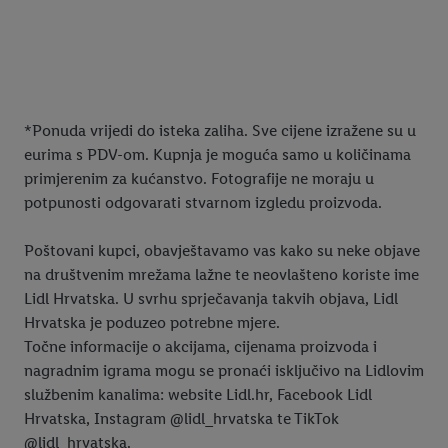
2025
Super ponuda od
ponedjeljka
*Ponuda vrijedi do isteka zaliha. Sve cijene izražene su u
eurima s PDV-om. Kupnja je moguća samo u količinama
primjerenim za kućanstvo. Fotografije ne moraju u
potpunosti odgovarati stvarnom izgledu proizvoda.
Poštovani kupci, obavještavamo vas kako su neke objave
na društvenim mrežama lažne te neovlašteno koriste ime
Lidl Hrvatska. U svrhu sprječavanja takvih objava, Lidl
Hrvatska je poduzeo potrebne mjere.
Točne informacije o akcijama, cijenama proizvoda i
nagradnim igrama mogu se pronaći isključivo na Lidlovim
službenim kanalima: website Lidl.hr, Facebook Lidl
Hrvatska, Instagram @lidl_hrvatska te TikTok
@lidl_hrvatska.