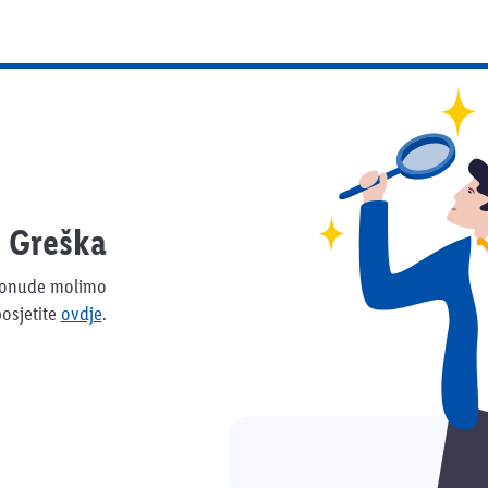
Greška
 ponude molimo
osjetite
ovdje
.