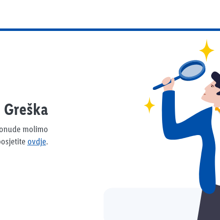
Greška
 ponude molimo
osjetite
ovdje
.