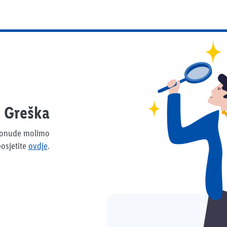
Greška
 ponude molimo
osjetite
ovdje
.