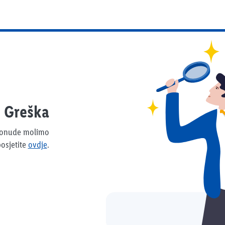
Greška
 ponude molimo
osjetite
ovdje
.