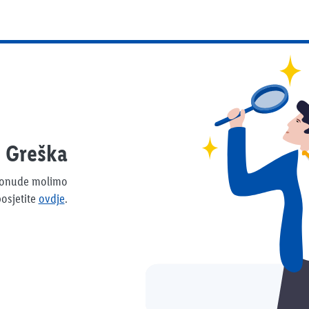
Greška
 ponude molimo
osjetite
ovdje
.