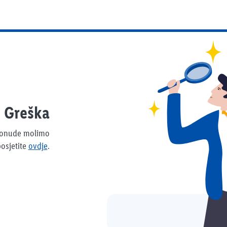
Greška
 ponude molimo
osjetite
ovdje
.