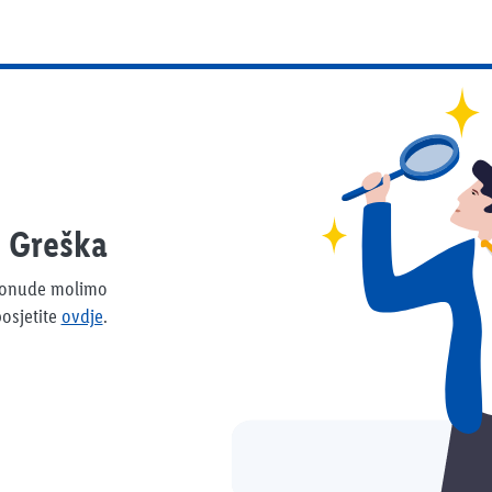
Greška
 ponude molimo
osjetite
ovdje
.