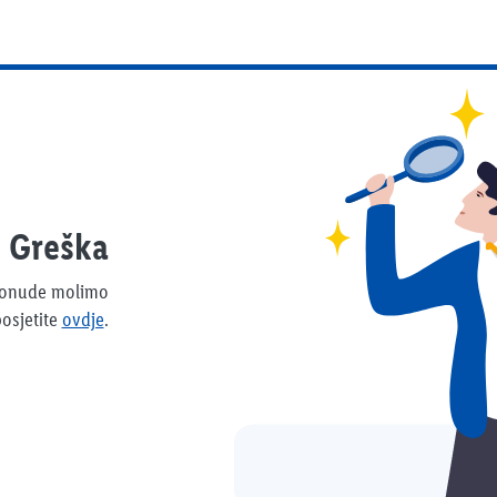
Greška
 ponude molimo
osjetite
ovdje
.