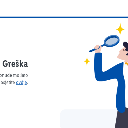
Greška
 ponude molimo
osjetite
ovdje
.