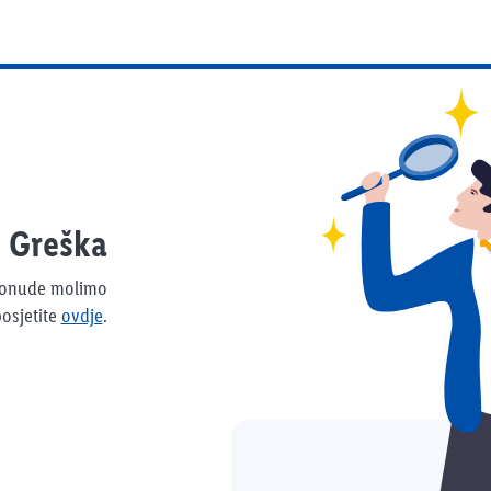
Greška
 ponude molimo
osjetite
ovdje
.