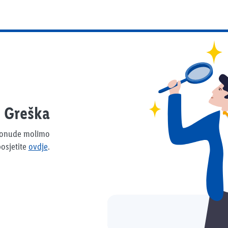
Greška
 ponude molimo
osjetite
ovdje
.