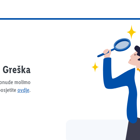
Greška
 ponude molimo
osjetite
ovdje
.