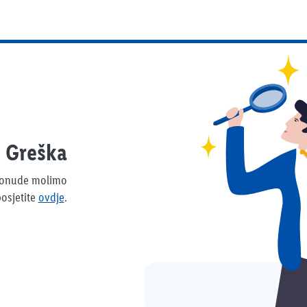
Greška
 ponude molimo
osjetite
ovdje
.