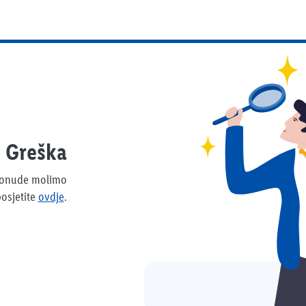
Greška
 ponude molimo
osjetite
ovdje
.