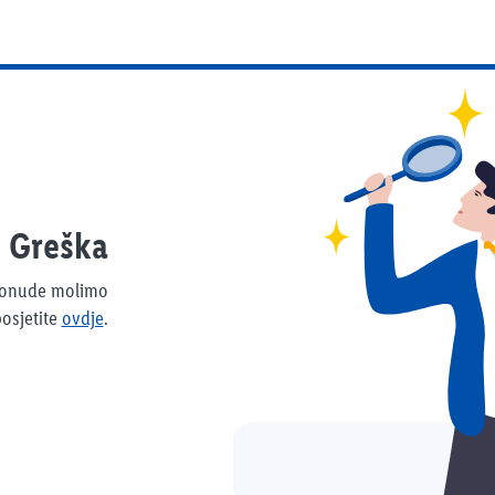
Greška
 ponude molimo
osjetite
ovdje
.