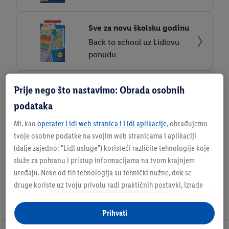
Sve za novu školsku godinu
Back to school uz Lidlovu
ponudu
Spremni za kuharsku
Prije nego što nastavimo: Obrada osobnih
misiju?
podataka
Knjižica recepata Psići u
Mi, kao
operater Lidl web stranica i Lidl aplikacije
, obrađujemo
ophodnji
tvoje osobne podatke na svojim web stranicama i aplikaciji
(dalje zajedno: "
Lidl usluge
") koristeći različite tehnologije koje
služe za pohranu i pristup informacijama na tvom krajnjem
uređaju. Neke od tih tehnologija su tehnički nužne, dok se
druge koriste uz tvoju privolu radi praktičnih postavki, izrade
statistika ili za personalizirano oglašavanje unutar i izvan Lidl
usluga. Ako si sudionik Lidl Plus programa, podaci o tvom
Prihvati
ponašanju pri kupnji u trgovinama također će se obrađivati u te