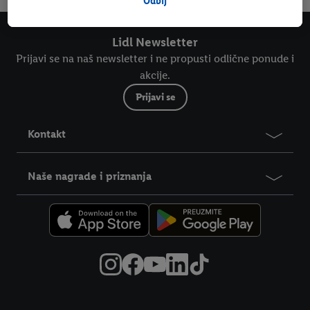
obrade i pronaći dodatne informacije o obradi podataka.
Odbij
Klikom na "Odbij" dopuštaš samo korištenje nužnih tehnologija.
Klikom na "Prihvati" pristaješ na sve obrade za sve prethodno
Lidl Newsletter
navedene svrhe. Više informacija, uključujući trajanje pohrane
Prijavi se na naš newsletter i ne propusti odlične ponude i
podataka i tvoje pravo na povlačenje privole u bilo kojem
akcije.
trenutku s budućim učinkom, možeš pronaći u našim
pravilima
Prijavi se
o privatnosti
.
Impressum možeš pronaći ovdje.
Kontakt
Naše nagrade i priznanja
Pravne informacije