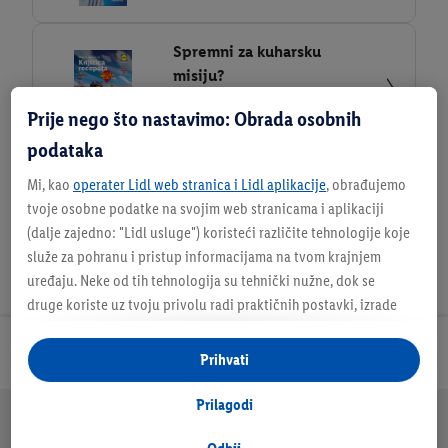
Spremni za kuharsku
misiju?
Knjižica recepata Psići u
Prije nego što nastavimo: Obrada osobnih
ophodnji
podataka
Mi, kao
operater Lidl web stranica i Lidl aplikacije
, obrađujemo
tvoje osobne podatke na svojim web stranicama i aplikaciji
(dalje zajedno: "
Lidl usluge
") koristeći različite tehnologije koje
služe za pohranu i pristup informacijama na tvom krajnjem
uređaju. Neke od tih tehnologija su tehnički nužne, dok se
druge koriste uz tvoju privolu radi praktičnih postavki, izrade
statistika ili za personalizirano oglašavanje unutar i izvan Lidl
usluga. Ako si sudionik Lidl Plus programa, podaci o tvom
Newsletter - prijavi se
Prihvati
ponašanju pri kupnji u trgovinama također će se obrađivati u te
svrhe.
Prilagodi
Dodatne teme
Pod opcijom "Prilagodi" možeš omogućiti pojedinačne svrhe
Recepti
Tvrtka
Online katalog
Imate pitanja?